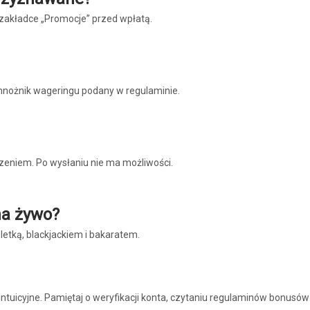
zakładce „Promocje” przed wpłatą.
nożnik wageringu podany w regulaminie.
orzeniem. Po wysłaniu nie ma możliwości.
na żywo?
letką, blackjackiem i bakaratem.
intuicyjne. Pamiętaj o weryfikacji konta, czytaniu regulaminów bonusów 