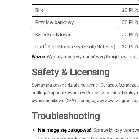
Blik
30 PLN
Przelew bankowy
50 PLN
Karta kredytowa
50 PLN
Portfel elektroniczny (Skrill/Neteller)
20 PLN
Ważne:
Wypłaty mogą wymagać weryfikacji tożsamości 
Safety & Licensing
Spinamba kasyno działa na licencji Curacao. Oznacza
podlegać opodatkowaniu w Polsce (zgodnie z lokalnymi 
dwuskładnikowe (2FA). Pamiętaj, aby zawsze grać odp
Troubleshooting
Nie mogę się zalogować:
Sprawdź, czy wprowa
podręczną przeglądarki lub spróbuj innej przeg