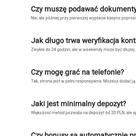
Czy muszę podawać dokumenty p
Nie, ale później przy pierwszej wypłacie kasyno popros
Jak długo trwa weryfikacja kont
Zwykle do 24 godzin, ale w weekendy może być dłużej.
Czy mogę grać na telefonie?
Tak, strona jest w pełni responsywna. Możesz dodać j
Jaki jest minimalny depozyt?
Większość metod pozwala na depozyt od 20 PLN, ale s
Czy bonusy są automatycznie 