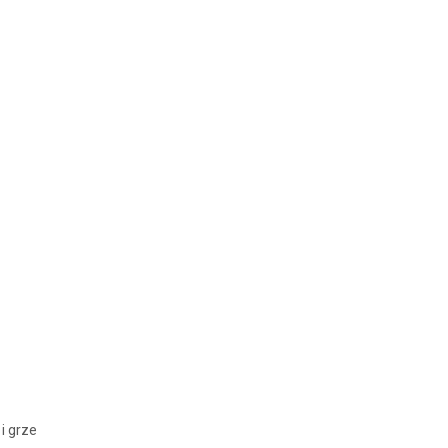
i grze