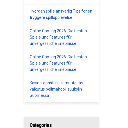
Hvordan spille ansvarlig Tips for en
tryggere spillopplevelse
Online Gaming 2026: Die besten
Spiele und Features für
unvergessliche Erlebnisse
Online Gaming 2026: Die besten
Spiele und Features für
unvergessliche Erlebnisse
Kasino-opastus lakimuutosten
vaikutus pelimahdollisuuksiin
Suomessa
Categories