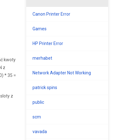
Canon Printer Error
Games
HP Printer Error
merhabet
ść kwoty
N z
Network Adapter Not Working
) * 35 =
.
patrick spins
sloty z
public
scm
vavada