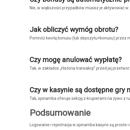
Nie, w większości przypadków musisz je aktywować w 
Jak obliczyć wymóg obrotu?
Pomnóż kwotę bonusu (lub depozytu+bonusu) przez m
Czy mogę anulować wypłatę?
Tak, w zakładce „Historia transakcji” przed jej przetw
Czy w kasynie są dostępne gry 
Tak, spinamba oferuje sekcję z krupierami na żywo z ru
Podsumowanie
Logowanie i rejestracja w spinamba kasyno są proste i 