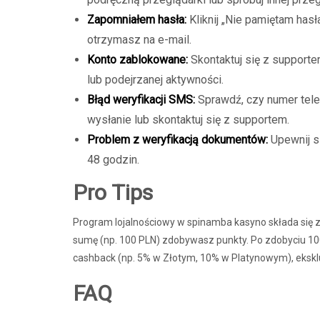
Zapomniałem hasła:
Kliknij „Nie pamiętam hasł
otrzymasz na e-mail.
Konto zablokowane:
Skontaktuj się z supporte
lub podejrzanej aktywności.
Błąd weryfikacji SMS:
Sprawdź, czy numer tele
wysłanie lub skontaktuj się z supportem.
Problem z weryfikacją dokumentów:
Upewnij s
48 godzin.
Pro Tips
Program lojalnościowy w spinamba kasyno składa się z
sumę (np. 100 PLN) zdobywasz punkty. Po zdobyciu 10
cashback (np. 5% w Złotym, 10% w Platynowym), ekskluz
FAQ