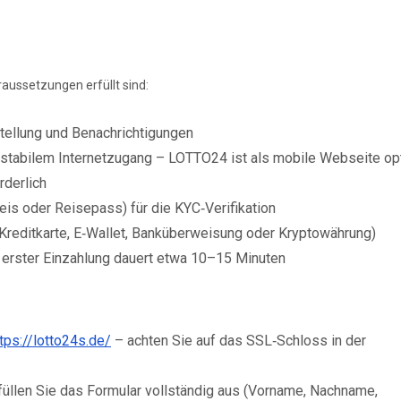
raussetzungen erfüllt sind:
stellung und Benachrichtigungen
 stabilem Internetzugang – LOTTO24 ist als mobile Webseite opt
rderlich
s oder Reisepass) für die KYC‑Verifikation
reditkarte, E‑Wallet, Banküberweisung oder Kryptowährung)
erster Einzahlung dauert etwa 10–15 Minuten
tps://lotto24s.de/
– achten Sie auf das SSL‑Schloss in der
 füllen Sie das Formular vollständig aus (Vorname, Nachname,