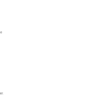
he
er.