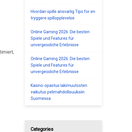
Hvordan spille ansvarlig Tips for en
tryggere spillopplevelse
Online Gaming 2026: Die besten
Spiele und Features für
unvergessliche Erlebnisse
imiert,
Online Gaming 2026: Die besten
Spiele und Features für
unvergessliche Erlebnisse
Kasino-opastus lakimuutosten
vaikutus pelimahdollisuuksiin
Suomessa
Categories