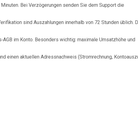
 Minuten. Bei Verzögerungen senden Sie dem Support die
erifikation sind Auszahlungen innerhalb von 72 Stunden üblich. 
s‑AGB im Konto. Besonders wichtig: maximale Umsatzhöhe und
nd einen aktuellen Adressnachweis (Stromrechnung, Kontoauszu