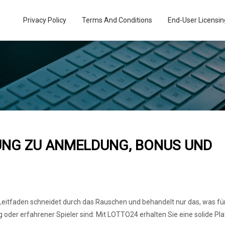
Privacy Policy
Terms And Conditions
End-User Licensi
UNG ZU ANMELDUNG, BONUS UND
er Leitfaden schneidet durch das Rauschen und behandelt nur das, was für
ng oder erfahrener Spieler sind: Mit LOTTO24 erhalten Sie eine solide Pl