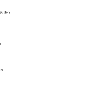
 zu den
n.
ine