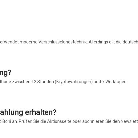
verwendet moderne Verschlüsselungstechnik. Allerdings gilt die deutsc
ung?
Methode zwischen 12 Stunden (Kryptowährungen) und 7 Werktagen
ahlung erhalten?
‑Boni an. Prüfen Sie die Aktionsseite oder abonnieren Sie den Newslett