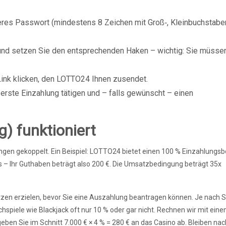
eres Passwort (mindestens 8 Zeichen mit Groß‑, Kleinbuchstabe
und setzen Sie den entsprechenden Haken – wichtig: Sie müsse
 Link klicken, den LOTTO24 Ihnen zusendet.
erste Einzahlung tätigen und – falls gewünscht – einen
) funktioniert
gen gekoppelt. Ein Beispiel: LOTTO24 bietet einen 100 % Einzahlungsb
us – Ihr Guthaben beträgt also 200 €. Die Umsatzbedingung beträgt 35x
zen erzielen, bevor Sie eine Auszahlung beantragen können. Je nach S
chspiele wie Blackjack oft nur 10 % oder gar nicht. Rechnen wir mit ein
eben Sie im Schnitt 7.000 € × 4 % = 280 € an das Casino ab. Bleiben na