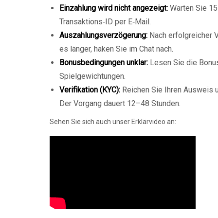
Einzahlung wird nicht angezeigt:
Warten Sie 15
Transaktions‑ID per E‑Mail.
Auszahlungsverzögerung:
Nach erfolgreicher V
es länger, haken Sie im Chat nach.
Bonusbedingungen unklar:
Lesen Sie die Bonu
Spielgewichtungen.
Verifikation (KYC):
Reichen Sie Ihren Ausweis u
Der Vorgang dauert 12–48 Stunden.
Sehen Sie sich auch unser Erklärvideo an: