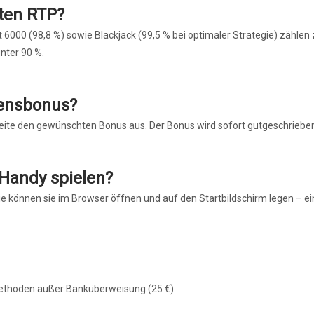
ten RTP?
6000 (98,8 %) sowie Blackjack (99,5 % bei optimaler Strategie) zählen
nter 90 %.
mensbonus?
eite den gewünschten Bonus aus. Der Bonus wird sofort gutgeschriebe
Handy spielen?
 Sie können sie im Browser öffnen und auf den Startbildschirm legen – e
Methoden außer Banküberweisung (25 €).