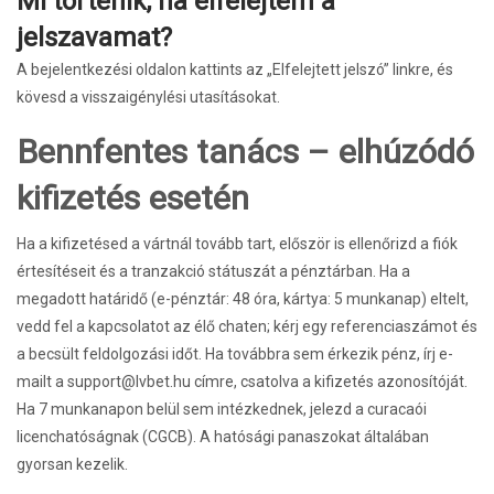
Mi történik, ha elfelejtem a
jelszavamat?
A bejelentkezési oldalon kattints az „Elfelejtett jelszó” linkre, és
kövesd a visszaigénylési utasításokat.
Bennfentes tanács – elhúzódó
kifizetés esetén
Ha a kifizetésed a vártnál tovább tart, először is ellenőrizd a fiók
értesítéseit és a tranzakció státuszát a pénztárban. Ha a
megadott határidő (e-pénztár: 48 óra, kártya: 5 munkanap) eltelt,
vedd fel a kapcsolatot az élő chaten; kérj egy referenciaszámot és
a becsült feldolgozási időt. Ha továbbra sem érkezik pénz, írj e-
mailt a support@lvbet.hu címre, csatolva a kifizetés azonosítóját.
Ha 7 munkanapon belül sem intézkednek, jelezd a curacaói
licenchatóságnak (CGCB). A hatósági panaszokat általában
gyorsan kezelik.