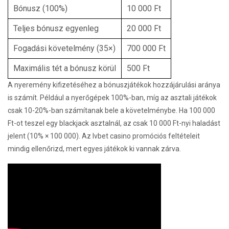
Bónusz (100%)
10 000 Ft
Teljes bónusz egyenleg
20 000 Ft
Fogadási követelmény (35×)
700 000 Ft
Maximális tét a bónusz körül
500 Ft
A nyeremény kifizetéséhez a bónuszjátékok hozzájárulási aránya
is számít. Például a nyerőgépek 100%-ban, míg az asztali játékok
csak 10-20%-ban számítanak bele a követelménybe. Ha 100 000
Ft-ot teszel egy blackjack asztalnál, az csak 10 000 Ft-nyi haladást
jelent (10% × 100 000). Az lvbet casino promóciós feltételeit
mindig ellenőrizd, mert egyes játékok ki vannak zárva.