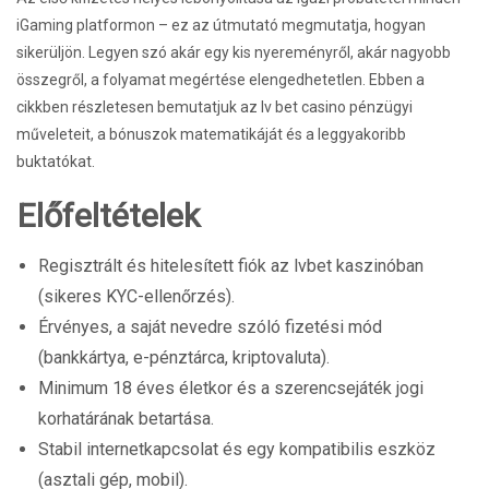
iGaming platformon – ez az útmutató megmutatja, hogyan
sikerüljön. Legyen szó akár egy kis nyereményről, akár nagyobb
összegről, a folyamat megértése elengedhetetlen. Ebben a
cikkben részletesen bemutatjuk az lv bet casino pénzügyi
műveleteit, a bónuszok matematikáját és a leggyakoribb
buktatókat.
Előfeltételek
Regisztrált és hitelesített fiók az lvbet kaszinóban
(sikeres KYC-ellenőrzés).
Érvényes, a saját nevedre szóló fizetési mód
(bankkártya, e-pénztárca, kriptovaluta).
Minimum 18 éves életkor és a szerencsejáték jogi
korhatárának betartása.
Stabil internetkapcsolat és egy kompatibilis eszköz
(asztali gép, mobil).