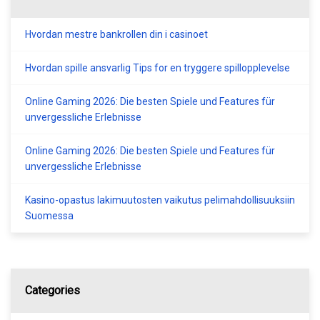
Hvordan mestre bankrollen din i casinoet
Hvordan spille ansvarlig Tips for en tryggere spillopplevelse
Online Gaming 2026: Die besten Spiele und Features für
unvergessliche Erlebnisse
Online Gaming 2026: Die besten Spiele und Features für
unvergessliche Erlebnisse
Kasino-opastus lakimuutosten vaikutus pelimahdollisuuksiin
Suomessa
Categories