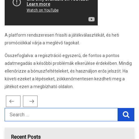
A platform rendszeresen frissíti a játékválasztékát, és heti
promóciókkal várja a meglévő tagokat.
Összefoglalva: a regisztráció egyszerű, de fontos a pontos
adatmegadás a későbbi problémák elkerülése érdekében. Mindig
ellenőrizze a bónuszfeltételeket, és használjon erős jelszót. Ha
követi ezeket a lépéseket, zökkenőmentesen kezdheti meg a
játékot ezen a megbízható oldalon.
Previous
Next
Post
Post
Post
navigation
Recent Posts