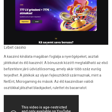
Lvbet casino
A kaszinó kínálata magában foglalja a nyerőgépeket, asztali
játékokat és élő kaszinót. A bónuszok között megtalálható az első
befizetésre járó üdvözlőcsomag, amely akár több száz euróig
terjedhet. A játékok az olyan fejlesztőktől származnak, mint a
NetEnt, Microgaming és mások. Az élő kaszinóban valódi
osztókkal játszhat blackjacket, rulettet és bacarratot.