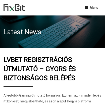
Menu
Privacy Policy
Latest News
Terms And Conditions
End-User Licensing Agreement
Knowledge Base
LVBET REGISZTRÁCIÓS
Contact Us
ÚTMUTATÓ – GYORS ÉS
BIZTONSÁGOS BELÉPÉS
A legtöbb iGaming útmutató homályos. Ez nem az – minden lépés
itt konkrét, megvalósítható, és azon alapul, hogy a platform