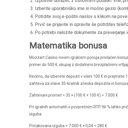
Izpolnite obrazec z osnovnimi podatki: ime, pri
Izberite uporabniško ime in močno geslo (kombin
Potrdite svoj e-poštni naslov s klikom na povez
Prvič se prijavite in opravite še potrditev tel
Po potrebi naložite dokumente za preverjanje id
Matematika bonusa
Mozzart Casino novim igralcem ponuja privlačen bonus
primer do 500 €, skupaj z dodatnimi brezplačnimi vrtlj
Recimo, da izberete depozit v višini 100 € in prejmete 
zahteva za stave 35-kratnik zneska depozita in bonusa,
Zahtevani promet = 35 × (100 € + 100 €) = 7.000 €
Pri igralnih avtomatih s povprečnim RTP 96 % lahko pri
izguba:
Pričakovana izguba = 7.000 € × 0,04 = 280 €