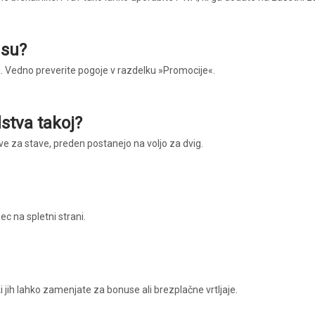
usu?
. Vedno preverite pogoje v razdelku »Promocije«.
stva takoj?
ve za stave, preden postanejo na voljo za dvig.
ec na spletni strani.
 jih lahko zamenjate za bonuse ali brezplačne vrtljaje.