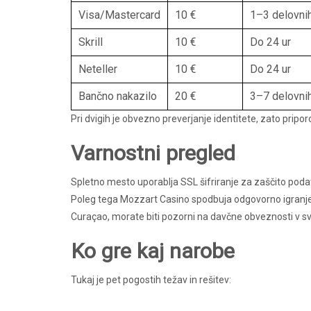
Visa/Mastercard
10 €
1–3 delovnih
Skrill
10 €
Do 24 ur
Neteller
10 €
Do 24 ur
Bančno nakazilo
20 €
3–7 delovnih
Pri dvigih je obvezno preverjanje identitete, zato pripo
Varnostni pregled
Spletno mesto uporablja SSL šifriranje za zaščito podatk
Poleg tega Mozzart Casino spodbuja odgovorno igranje z
Curaçao, morate biti pozorni na davčne obveznosti v svo
Ko gre kaj narobe
Tukaj je pet pogostih težav in rešitev: