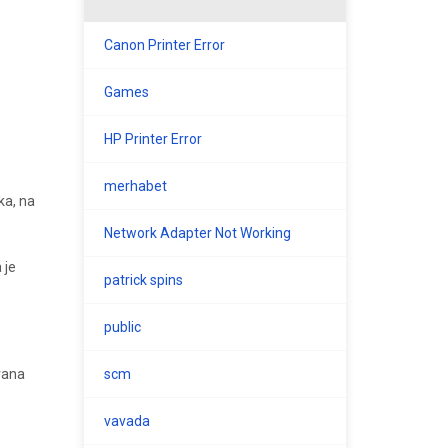
Canon Printer Error
Games
HP Printer Error
merhabet
ka, na
Network Adapter Not Working
 je
patrick spins
public
vana
scm
vavada