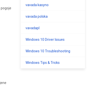
vavada kasyno
 pogoje
vavada polska
vavadapl
Windows 10 Driver Issues
Windows 10 Troubleshooting
Windows Tips & Tricks
ljene