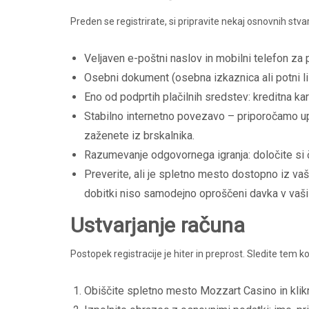
Preden se registrirate, si pripravite nekaj osnovnih stvar
Veljaven e-poštni naslov in mobilni telefon za 
Osebni dokument (osebna izkaznica ali potni li
Eno od podprtih plačilnih sredstev: kreditna kart
Stabilno internetno povezavo – priporočamo u
zaženete iz brskalnika.
Razumevanje odgovornega igranja: določite si 
Preverite, ali je spletno mesto dostopno iz va
dobitki niso samodejno oproščeni davka v vaši
Ustvarjanje računa
Postopek registracije je hiter in preprost. Sledite tem 
Obiščite spletno mesto Mozzart Casino in klik