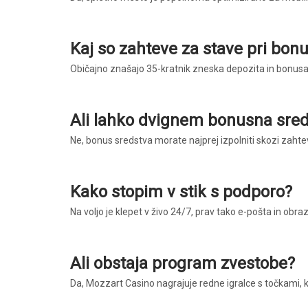
Kaj so zahteve za stave pri bon
Običajno znašajo 35-kratnik zneska depozita in bonusa
Ali lahko dvignem bonusna sred
Ne, bonus sredstva morate najprej izpolniti skozi zahte
Kako stopim v stik s podporo?
Na voljo je klepet v živo 24/7, prav tako e-pošta in obraz
Ali obstaja program zvestobe?
Da, Mozzart Casino nagrajuje redne igralce s točkami, ki