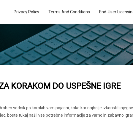
Privacy Policy
Terms And Conditions
End-User Licensi
ZA KORAKOM DO USPEŠNE IGRE
oben vodnik po korakih vam pojasni, kako kar najbolje izkoristiti njego
alec, boste tukaj našli vse potrebne informacije za varno in zabavno igran