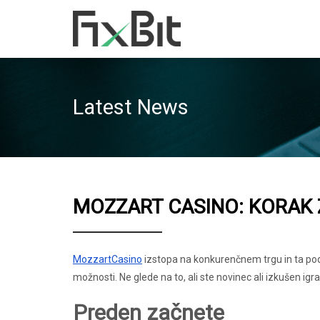
Latest News
MOZZART CASINO: KORAK 
MozzartCasino
izstopa na konkurenčnem trgu in ta podr
možnosti. Ne glede na to, ali ste novinec ali izkušen igr
Preden začnete