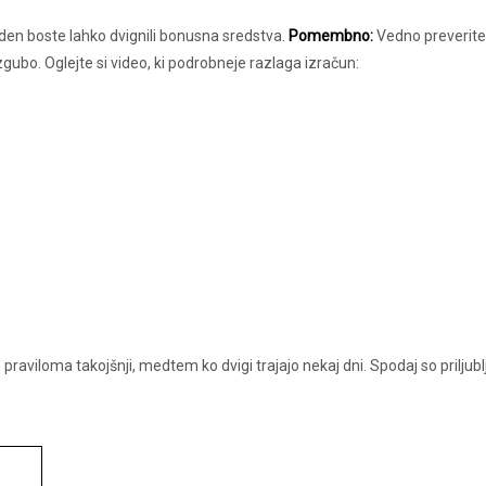
eden boste lahko dvignili bonusna sredstva.
Pomembno:
Vedno preverite
gubo. Oglejte si video, ki podrobneje razlaga izračun:
praviloma takojšnji, medtem ko dvigi trajajo nekaj dni. Spodaj so priljub