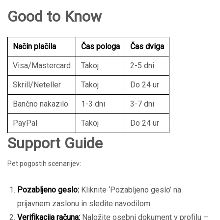
Good to Know
Način plačila
Čas pologa
Čas dviga
Visa/Mastercard
Takoj
2-5 dni
Skrill/Neteller
Takoj
Do 24 ur
Bančno nakazilo
1-3 dni
3-7 dni
PayPal
Takoj
Do 24 ur
Support Guide
Pet pogostih scenarijev:
Pozabljeno geslo:
Kliknite ‘Pozabljeno geslo’ na
prijavnem zaslonu in sledite navodilom.
Verifikacija računa:
Naložite osebni dokument v profilu –