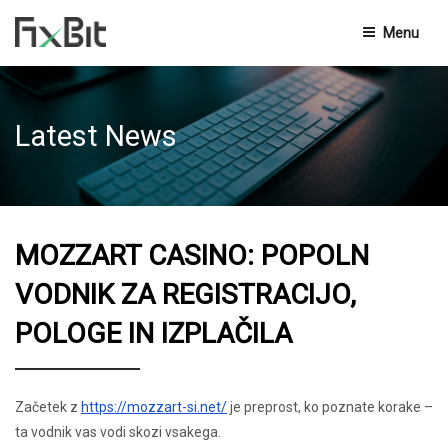
Menu
Privacy Policy
Latest News
Terms And Conditions
End-User Licensing Agreement
Knowledge Base
MOZZART CASINO: POPOLN
Contact Us
VODNIK ZA REGISTRACIJO,
POLOGE IN IZPLAČILA
Začetek z
https://mozzart-si.net/
je preprost, ko poznate korake –
ta vodnik vas vodi skozi vsakega.