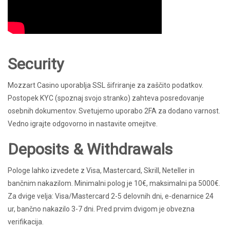
Security
Mozzart Casino uporablja SSL šifriranje za zaščito podatkov.
Postopek KYC (spoznaj svojo stranko) zahteva posredovanje
osebnih dokumentov. Svetujemo uporabo 2FA za dodano varnost.
Vedno igrajte odgovorno in nastavite omejitve.
Deposits & Withdrawals
Pologe lahko izvedete z Visa, Mastercard, Skrill, Neteller in
bančnim nakazilom. Minimalni polog je 10€, maksimalni pa 5000€.
Za dvige velja: Visa/Mastercard 2-5 delovnih dni, e-denarnice 24
ur, bančno nakazilo 3-7 dni. Pred prvim dvigom je obvezna
verifikacija.