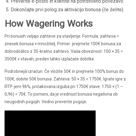
Preverite e-pošto in kliknite na potrditveno povezavo.
Dokončajte prvi polog za aktivacijo bonusa (če želite).
How Wagering Works
Pri bonusih veljajo zahteve za stavljenje. Formula: zahteva =
znesek bonusa × množitelj. Primer: prejmete 100€ bonusa za
dobrodošlico z 35-kratno zahtevo. Vaša obveznost: 100 × 35 =
3500€ v stavah, preden lahko izplačate dobitke.
Podrobnejši izračun: Če vložite 50€ in prejmete 100% bonus do
100€, dobite 50€ bonusa. Zahteva: 50 × 35 = 1750€. Igrate igre z
RTP-jem 96%, pričakovana izguba pri 1750€ stave: 1750 × (1 –
0,96) = 70€. To pomeni, da je vrednost bonusa negativna ob
neugodnih pogojih. Vedno preverite pogoje.