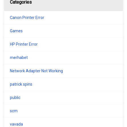
Categories
Canon Printer Error
Games
HP Printer Error
merhabet
Network Adapter Not Working
patrick spins
public
scm
vavada