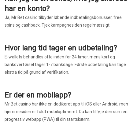
har en konto?
Ja, Mr Bet casino tilbyder løbende indbetalingsbonusser, free
spins og cashback. Tjek kampagnesiden regelmæssigt.
Hvor lang tid tager en udbetaling?
E-wallets behandles ofte inden for 24 timer, mens kort og
bankoverførsel tager 1-7 bankdage. Første udbetaling kan tage
ekstra tid på grund af verifikation.
Er der en mobilapp?
Mr Bet casino har ikke en dedikeret app til iOS eller Android, men
hjemmesiden er fuldt mobiloptimeret. Du kan tilføje den som en
progressiv webapp (PWA) til din startskærm.