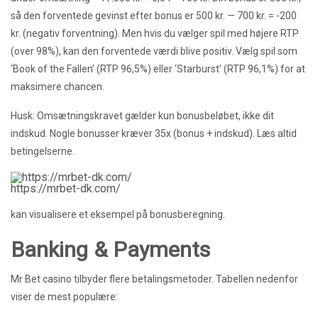
så den forventede gevinst efter bonus er 500 kr. — 700 kr. = -200
kr. (negativ forventning). Men hvis du vælger spil med højere RTP
(over 98%), kan den forventede værdi blive positiv. Vælg spil som
‘Book of the Fallen’ (RTP 96,5%) eller ‘Starburst’ (RTP 96,1%) for at
maksimere chancen.
Husk: Omsætningskravet gælder kun bonusbeløbet, ikke dit
indskud. Nogle bonusser kræver 35x (bonus + indskud). Læs altid
betingelserne.
https://mrbet-dk.com/
kan visualisere et eksempel på bonusberegning.
Banking & Payments
Mr Bet casino tilbyder flere betalingsmetoder. Tabellen nedenfor
viser de mest populære: