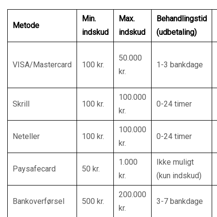
Min.
Max.
Behandlingstid
Metode
indskud
indskud
(udbetaling)
50.000
VISA/Mastercard
100 kr.
1-3 bankdage
kr.
100.000
Skrill
100 kr.
0-24 timer
kr.
100.000
Neteller
100 kr.
0-24 timer
kr.
1.000
Ikke muligt
Paysafecard
50 kr.
kr.
(kun indskud)
200.000
Bankoverførsel
500 kr.
3-7 bankdage
kr.