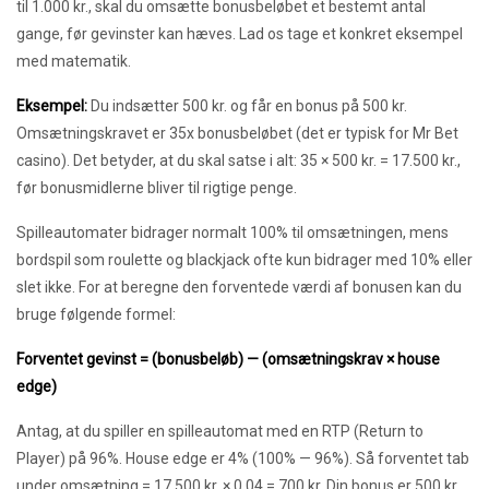
til 1.000 kr., skal du omsætte bonusbeløbet et bestemt antal
gange, før gevinster kan hæves. Lad os tage et konkret eksempel
med matematik.
Eksempel:
Du indsætter 500 kr. og får en bonus på 500 kr.
Omsætningskravet er 35x bonusbeløbet (det er typisk for Mr Bet
casino). Det betyder, at du skal satse i alt: 35 × 500 kr. = 17.500 kr.,
før bonusmidlerne bliver til rigtige penge.
Spilleautomater bidrager normalt 100% til omsætningen, mens
bordspil som roulette og blackjack ofte kun bidrager med 10% eller
slet ikke. For at beregne den forventede værdi af bonusen kan du
bruge følgende formel:
Forventet gevinst = (bonusbeløb) — (omsætningskrav × house
edge)
Antag, at du spiller en spilleautomat med en RTP (Return to
Player) på 96%. House edge er 4% (100% — 96%). Så forventet tab
under omsætning = 17.500 kr. × 0,04 = 700 kr. Din bonus er 500 kr.,