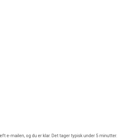
ft e-mailen, og du er klar. Det tager typisk under 5 minutter.