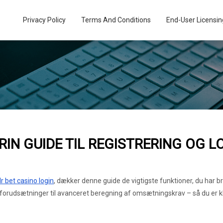
Privacy Policy
Terms And Conditions
End-User Licensi
RIN GUIDE TIL REGISTRERING OG L
r bet casino login
, dækker denne guide de vigtigste funktioner, du har b
a forudsætninger til avanceret beregning af omsætningskrav – så du er 