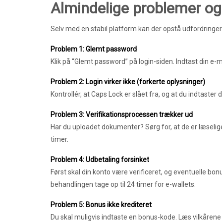
Almindelige problemer og
Selv med en stabil platform kan der opstå udfordringer.
Problem 1: Glemt password
Klik på “Glemt password” på login-siden. Indtast din e-m
Problem 2: Login virker ikke (forkerte oplysninger)
Kontrollér, at Caps Lock er slået fra, og at du indtaste
Problem 3: Verifikationsprocessen trækker ud
Har du uploadet dokumenter? Sørg for, at de er læselig
timer.
Problem 4: Udbetaling forsinket
Først skal din konto være verificeret, og eventuelle bonu
behandlingen tage op til 24 timer for e-wallets.
Problem 5: Bonus ikke krediteret
Du skal muligvis indtaste en bonus-kode. Læs vilkårene