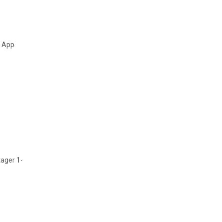
i App
tager 1-