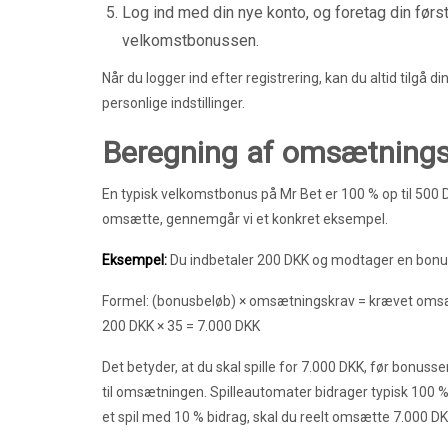
Log ind med din nye konto, og foretag din førs
velkomstbonussen.
Når du logger ind efter registrering, kan du altid tilgå 
personlige indstillinger.
Beregning af omsætnings
En typisk velkomstbonus på Mr Bet er 100 % op til 500 
omsætte, gennemgår vi et konkret eksempel.
Eksempel:
Du indbetaler 200 DKK og modtager en bonu
Formel: (bonusbeløb) × omsætningskrav = krævet oms
200 DKK × 35 = 7.000 DKK
Det betyder, at du skal spille for 7.000 DKK, før bonusse
til omsætningen. Spilleautomater bidrager typisk 100 %,
et spil med 10 % bidrag, skal du reelt omsætte 7.000 DK