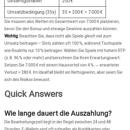
Gesamtguthaben
200 €
Umsatzbedingung (35x)
35 × 200 € = 7.000 €
Sie müssen also Wetten im Gesamtwert von 7.000 € platzieren,
bevor Sie den Bonus und etwaige Gewinne auszahlen können.
Wichtig:
Beachten Sie, dass nicht alle Spiele gleich viel zum
Umsatz beitragen – Slots zählen oft 100 %, während Tischspiele
wie Roulette nur 10 % beitragen. Wählen Sie Spiele mit hohem RTP
(z. B. 96 % oder mehr) und berechnen Sie Ihren Erwartungswert:
Setzen Sie 7.000 € mit einem Hausvorteil von 4 % → erwarteter
Verlust = 280 €. Im Idealfall bleibt ein Nettogewinn, aber seien Sie
sich des Risikos bewusst.
Quick Answers
Wie lange dauert die Auszahlung?
Die Bearbeitungszeit liegt in der Regel zwischen 24 und 48
Stunden. E-Wallets sind oft schneller als Kreditkarten oder