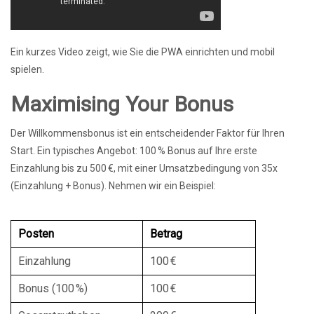
Ein kurzes Video zeigt, wie Sie die PWA einrichten und mobil
spielen.
Maximising Your Bonus
Der Willkommensbonus ist ein entscheidender Faktor für Ihren
Start. Ein typisches Angebot: 100 % Bonus auf Ihre erste
Einzahlung bis zu 500 €, mit einer Umsatzbedingung von 35x
(Einzahlung + Bonus). Nehmen wir ein Beispiel:
Posten
Betrag
Einzahlung
100 €
Bonus (100 %)
100 €