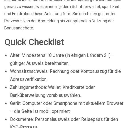
genau zu wissen, was einen in jedem Schritt erwartet, spart Zeit
und Frustration. Diese Anleitung führt Sie durch den gesamten
Prozess – von der Anmeldung bis zur optimalen Nutzung der
Bonusangebote.
Quick Checklist
Alter: Mindestens 18 Jahre (in einigen Ländern 21) –
gültiger Ausweis bereithalten.
Wohnsitznachweis: Rechnung oder Kontoauszug für die
Adressverifikation.
Zahlungsmethode: Wallet, Kreditkarte oder
Banküberweisung vorab auswählen.
Gerät: Computer oder Smartphone mit aktuellem Browser
– die Seite ist mobil optimiert.
Dokumente: Personalausweis oder Reisepass für den
KYC-Prozess.