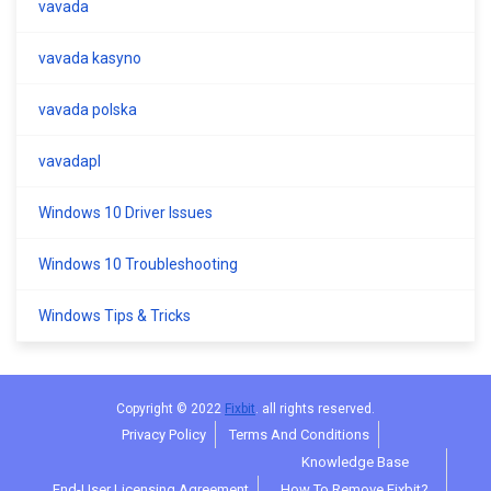
vavada
vavada kasyno
vavada polska
vavadapl
Windows 10 Driver Issues
Windows 10 Troubleshooting
Windows Tips & Tricks
Copyright © 2022
Fixbit
. all rights reserved.
Privacy Policy
Terms And Conditions
Knowledge Base
End-User Licensing Agreement
How To Remove Fixbit?