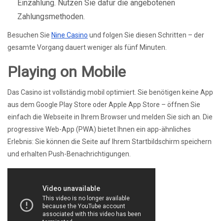
Einzahlung. Nutzen Sie dafür die angebotenen
Zahlungsmethoden.
Besuchen Sie
Nine Casino
und folgen Sie diesen Schritten – der
gesamte Vorgang dauert weniger als fünf Minuten.
Playing on Mobile
Das Casino ist vollständig mobil optimiert. Sie benötigen keine App
aus dem Google Play Store oder Apple App Store – öffnen Sie
einfach die Webseite in Ihrem Browser und melden Sie sich an. Die
progressive Web-App (PWA) bietet Ihnen ein app-ähnliches
Erlebnis: Sie können die Seite auf Ihrem Startbildschirm speichern
und erhalten Push-Benachrichtigungen.