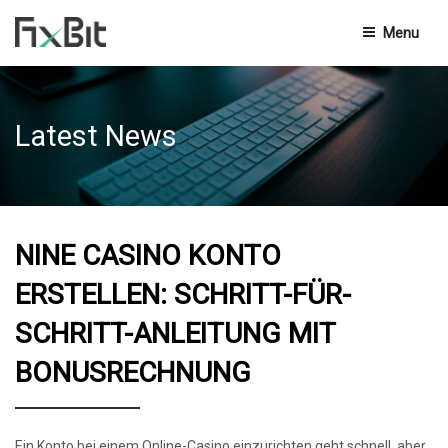
Menu
Privacy Policy
Latest News
Terms And Conditions
End-User Licensing Agreement
Knowledge Base
NINE CASINO KONTO
Contact Us
ERSTELLEN: SCHRITT-FÜR-
SCHRITT-ANLEITUNG MIT
BONUSRECHNUNG
Ein Konto bei einem Online-Casino einzurichten geht schnell, aber