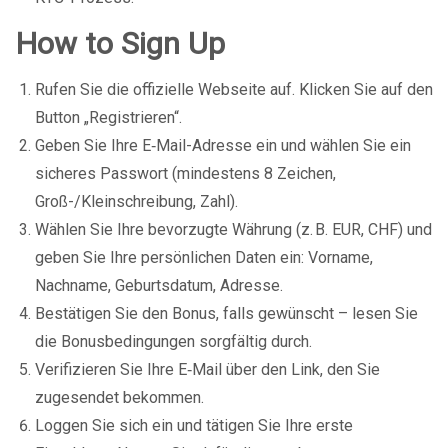
How to Sign Up
Rufen Sie die offizielle Webseite auf. Klicken Sie auf den
Button „Registrieren“.
Geben Sie Ihre E‑Mail-Adresse ein und wählen Sie ein
sicheres Passwort (mindestens 8 Zeichen,
Groß-/Kleinschreibung, Zahl).
Wählen Sie Ihre bevorzugte Währung (z. B. EUR, CHF) und
geben Sie Ihre persönlichen Daten ein: Vorname,
Nachname, Geburtsdatum, Adresse.
Bestätigen Sie den Bonus, falls gewünscht – lesen Sie
die Bonusbedingungen sorgfältig durch.
Verifizieren Sie Ihre E‑Mail über den Link, den Sie
zugesendet bekommen.
Loggen Sie sich ein und tätigen Sie Ihre erste