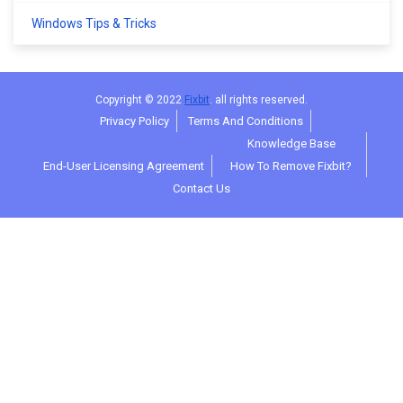
Windows Tips & Tricks
Copyright © 2022
Fixbit
. all rights reserved.
Privacy Policy
Terms And Conditions
Knowledge Base
End-User Licensing Agreement
How To Remove Fixbit?
Contact Us