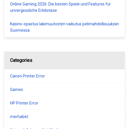
Online Gaming 2026: Die besten Spiele und Features für
unvergessliche Erlebnisse
Kasino-opastus lakimuutosten vaikutus pelimahdollisuuksiin
Suomessa
Categories
Canon Printer Error
Games
HP Printer Error
merhabet