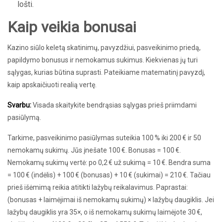
lošti.
Kaip veikia bonusai
Kazino siūlo keletą skatinimų, pavyzdžiui, pasveikinimo priedą,
papildymo bonusus ir nemokamus sukimus. Kiekvienas jų turi
sąlygas, kurias būtina suprasti. Pateikiame matematinį pavyzdį,
kaip apskaičiuoti realią vertę.
Svarbu:
Visada skaitykite bendrąsias sąlygas prieš priimdami
pasiūlymą.
Tarkime, pasveikinimo pasiūlymas suteikia 100 % iki 200 € ir 50
nemokamų sukimų. Jūs įnešate 100 €. Bonusas = 100 €.
Nemokamų sukimų vertė: po 0,2 € už sukimą = 10 €. Bendra suma
= 100 € (indėlis) + 100 € (bonusas) + 10 € (sukimai) = 210 €. Tačiau
prieš išėmimą reikia atitikti lažybų reikalavimus. Paprastai:
(bonusas + laimėjimai iš nemokamų sukimų) × lažybų daugiklis. Jei
lažybų daugiklis yra 35×, o iš nemokamų sukimų laimėjote 30 €,