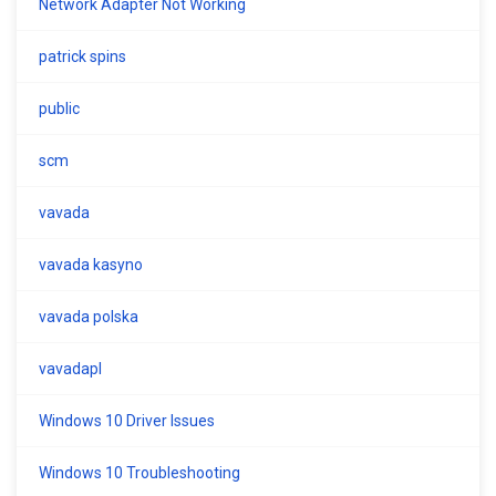
Network Adapter Not Working
patrick spins
public
scm
vavada
vavada kasyno
vavada polska
vavadapl
Windows 10 Driver Issues
Windows 10 Troubleshooting