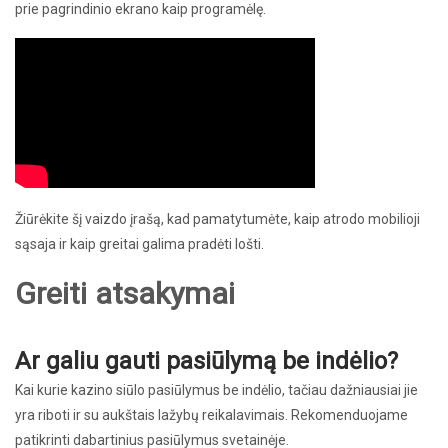
prie pagrindinio ekrano kaip programėlę.
Žiūrėkite šį vaizdo įrašą, kad pamatytumėte, kaip atrodo mobilioji
sąsaja ir kaip greitai galima pradėti lošti.
Greiti atsakymai
Ar galiu gauti pasiūlymą be indėlio?
Kai kurie kazino siūlo pasiūlymus be indėlio, tačiau dažniausiai jie
yra riboti ir su aukštais lažybų reikalavimais. Rekomenduojame
patikrinti dabartinius pasiūlymus svetainėje.