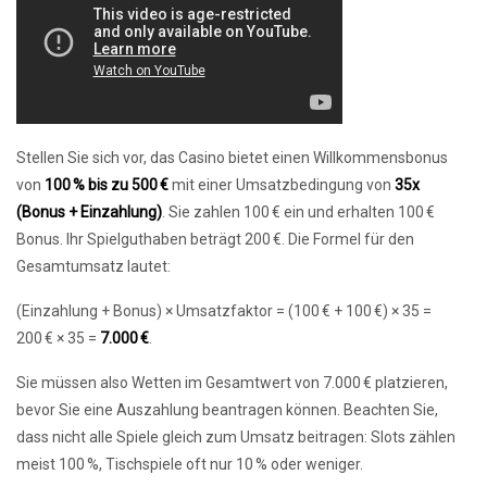
Stellen Sie sich vor, das Casino bietet einen Willkommensbonus
von
100 % bis zu 500 €
mit einer Umsatzbedingung von
35x
(Bonus + Einzahlung)
. Sie zahlen 100 € ein und erhalten 100 €
Bonus. Ihr Spielguthaben beträgt 200 €. Die Formel für den
Gesamtumsatz lautet:
(Einzahlung + Bonus) × Umsatzfaktor = (100 € + 100 €) × 35 =
200 € × 35 =
7.000 €
.
Sie müssen also Wetten im Gesamtwert von 7.000 € platzieren,
bevor Sie eine Auszahlung beantragen können. Beachten Sie,
dass nicht alle Spiele gleich zum Umsatz beitragen: Slots zählen
meist 100 %, Tischspiele oft nur 10 % oder weniger.