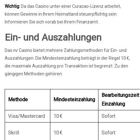
Wichtig:
Da das Casino unter einer Curacao-Lizenz arbeitet,
können Gewinne in Ihrem Heimatland steuerpflichtig sein.
Informieren Sie sich vorab bei Ihrem Finanzamt.
Ein- und Auszahlungen
Das nv Casino bietet mehrere Zahlungsmethoden für Ein- und
Auszahlungen. Die Mindesteinzahlung beträgt in der Regel 10 €,
die maximale Auszahlung pro Transaktion ist begrenzt. Zu den
gängigen Methoden gehören:
Bearbeitungszeit
Methode
Mindesteinzahlung
Einzahlung
Visa/Mastercard
10 €
Sofort
Skrill
10 €
Sofort