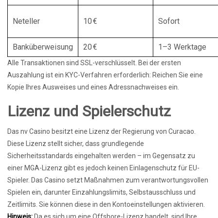
Neteller
10 €
Sofort
Banküberweisung
20 €
1–3 Werktage
Alle Transaktionen sind SSL-verschlüsselt. Bei der ersten
Auszahlung ist ein KYC-Verfahren erforderlich: Reichen Sie eine
Kopie Ihres Ausweises und eines Adressnachweises ein.
Lizenz und Spielerschutz
Das nv Casino besitzt eine Lizenz der Regierung von Curacao.
Diese Lizenz stellt sicher, dass grundlegende
Sicherheitsstandards eingehalten werden – im Gegensatz zu
einer MGA-Lizenz gibt es jedoch keinen Einlagenschutz für EU-
Spieler. Das Casino setzt Maßnahmen zum verantwortungsvollen
Spielen ein, darunter Einzahlungslimits, Selbstausschluss und
Zeitlimits. Sie können diese in den Kontoeinstellungen aktivieren.
Hinweis:
Da es sich um eine Offshore-Lizenz handelt, sind Ihre