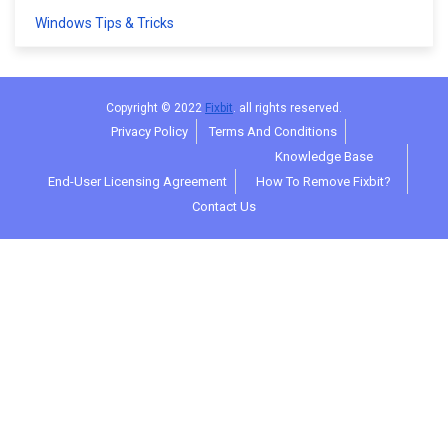
Windows Tips & Tricks
Copyright © 2022
Fixbit
. all rights reserved.
Privacy Policy
Terms And Conditions
Knowledge Base
End-User Licensing Agreement
How To Remove Fixbit?
Contact Us