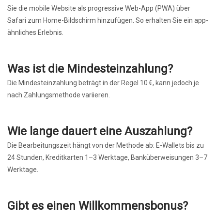
Sie die mobile Website als progressive Web-App (PWA) über
Safari zum Home-Bildschirm hinzufügen. So erhalten Sie ein app-
ähnliches Erlebnis.
Was ist die Mindesteinzahlung?
Die Mindesteinzahlung beträgt in der Regel 10 €, kann jedoch je
nach Zahlungsmethode variieren.
Wie lange dauert eine Auszahlung?
Die Bearbeitungszeit hängt von der Methode ab: E-Wallets bis zu
24 Stunden, Kreditkarten 1–3 Werktage, Banküberweisungen 3–7
Werktage.
Gibt es einen Willkommensbonus?