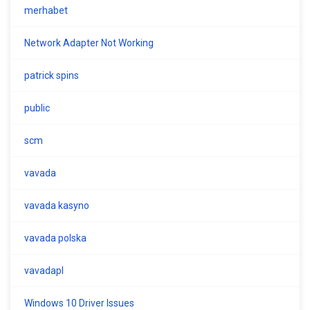
merhabet
Network Adapter Not Working
patrick spins
public
scm
vavada
vavada kasyno
vavada polska
vavadapl
Windows 10 Driver Issues