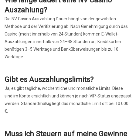
Wie lange dauert eine NV Casino
Auszahlung?
Die NV Casino Auszahlung Dauer hängt von der gewählten
Methode und der Verifizierung ab. Nach Genehmigung durch das
Casino (meist innerhalb von 24 Stunden) kommen E-Wallet-
Auszahlungen innerhalb von 24–48 Stunden an, Kreditkarten
benötigen 3–5 Werktage und Banküberweisungen bis zu 10
Werktage.
Gibt es Auszahlungslimits?
Ja, es gibt tägliche, wöchentliche und monatliche Limits. Diese
sind im Konto ersichtlich und können je nach VIP-Status angepasst
werden. Standardmäßig liegt das monatliche Limit oft bei 10.000
€.
Muss ich Steuern auf meine Gewinne