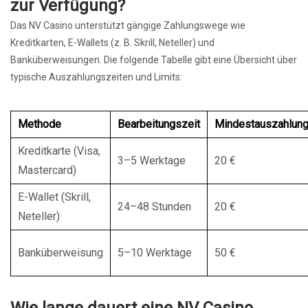
zur Verfügung?
Das NV Casino unterstützt gängige Zahlungswege wie
Kreditkarten, E-Wallets (z. B. Skrill, Neteller) und
Banküberweisungen. Die folgende Tabelle gibt eine Übersicht über
typische Auszahlungszeiten und Limits:
Methode
Bearbeitungszeit
Mindestauszahlun
Kreditkarte (Visa,
3–5 Werktage
20 €
Mastercard)
E-Wallet (Skrill,
24–48 Stunden
20 €
Neteller)
Banküberweisung
5–10 Werktage
50 €