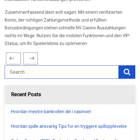
Zusammenfassend lässt sich sagen: Mit einem verifizierten
Konto, der richtigen Zahlungsmethode und erfüllten
Bonusbedingungen stehen schnelle NV Casino Auszahlungen
nichts im Wege. Nutzen Sie die mobilen Funktionen und den VIP-
Status, um Ihr Spielerlebnis zu optimieren.
Previous
Next
Post
Post
Post
navigation
Recent Posts
Hvordan mestre bankrollen din i casinoet
Hvordan spille ansvarlig Tips for en tryggere spillopplevelse