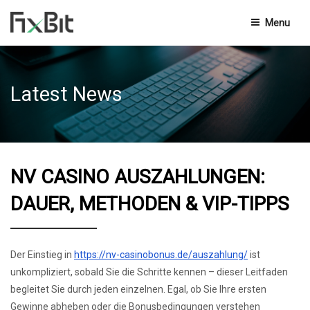
Menu
Privacy Policy
Latest News
Terms And Conditions
End-User Licensing Agreement
Knowledge Base
NV CASINO AUSZAHLUNGEN:
Contact Us
DAUER, METHODEN & VIP-TIPPS
Der Einstieg in
https://nv-casinobonus.de/auszahlung/
ist
unkompliziert, sobald Sie die Schritte kennen – dieser Leitfaden
begleitet Sie durch jeden einzelnen. Egal, ob Sie Ihre ersten
Gewinne abheben oder die Bonusbedingungen verstehen