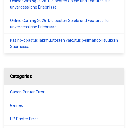
Online Gaming 2026: Die besten Spiele und Features für
unvergessliche Erlebnisse
Online Gaming 2026: Die besten Spiele und Features für
unvergessliche Erlebnisse
Kasino-opastus lakimuutosten vaikutus pelimahdollisuuksiin
Suomessa
Categories
Canon Printer Error
Games
HP Printer Error