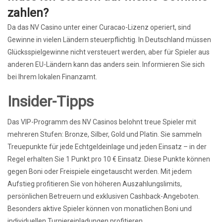
zahlen?
Da das NV Casino unter einer Curacao-Lizenz operiert, sind
Gewinne in vielen Ländern steuerpflichtig. In Deutschland müssen
Glücksspielgewinne nicht versteuert werden, aber für Spieler aus
anderen EU-Ländern kann das anders sein. Informieren Sie sich
bei Ihrem lokalen Finanzamt.
Insider-Tipps
Das VIP-Programm des NV Casinos belohnt treue Spieler mit
mehreren Stufen: Bronze, Silber, Gold und Platin. Sie sammeln
Treuepunkte für jede Echtgeldeinlage und jeden Einsatz – in der
Regel erhalten Sie 1 Punkt pro 10 € Einsatz. Diese Punkte können
gegen Boni oder Freispiele eingetauscht werden. Mit jedem
Aufstieg profitieren Sie von höheren Auszahlungslimits,
persönlichen Betreuern und exklusiven Cashback-Angeboten.
Besonders aktive Spieler können von monatlichen Boni und
individuellen Turniereinladungen profitieren.