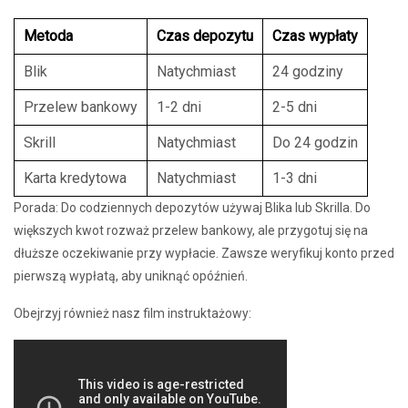
Metoda
Czas depozytu
Czas wypłaty
Blik
Natychmiast
24 godziny
Przelew bankowy
1-2 dni
2-5 dni
Skrill
Natychmiast
Do 24 godzin
Karta kredytowa
Natychmiast
1-3 dni
Porada: Do codziennych depozytów używaj Blika lub Skrilla. Do
większych kwot rozważ przelew bankowy, ale przygotuj się na
dłuższe oczekiwanie przy wypłacie. Zawsze weryfikuj konto przed
pierwszą wypłatą, aby uniknąć opóźnień.
Obejrzyj również nasz film instruktażowy: