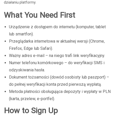
działaniu platformy.
What You Need First
Urządzenie z dostępem do internetu (komputer, tablet
lub smartfon).
Przeglądarka internetowa w aktualnej wersji (Chrome,
Firefox, Edge lub Safari).
Ważny adres e-mail – na niego trafi link weryfikacyjny.
Numer telefonu komórkowego – do weryfikacji SMS i
odzyskiwania hasła.
Dokument tożsamości (dowód osobisty lub paszport) –
do pełnej weryfikacji konta przed pierwszą wypłatą.
Metoda płatności obsługująca depozyty i wypłaty w PLN
(karta, przelew, e-portfel).
How to Sign Up