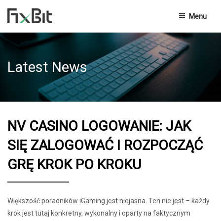
Menu
Privacy Policy
Latest News
Terms And Conditions
End-User Licensing Agreement
Knowledge Base
NV CASINO LOGOWANIE: JAK
Contact Us
SIĘ ZALOGOWAĆ I ROZPOCZĄĆ
GRĘ KROK PO KROKU
Większość poradników iGaming jest niejasna. Ten nie jest – każdy
krok jest tutaj konkretny, wykonalny i oparty na faktycznym