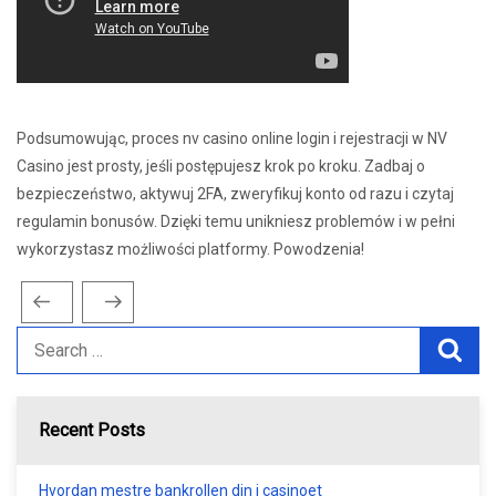
Podsumowując, proces nv casino online login i rejestracji w NV
Casino jest prosty, jeśli postępujesz krok po kroku. Zadbaj o
bezpieczeństwo, aktywuj 2FA, zweryfikuj konto od razu i czytaj
regulamin bonusów. Dzięki temu unikniesz problemów i w pełni
wykorzystasz możliwości platformy. Powodzenia!
Previous
Next
Post
Post
Post
navigation
Recent Posts
Hvordan mestre bankrollen din i casinoet