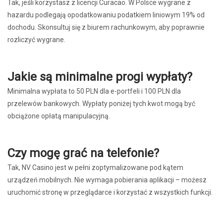
Tak, jeśli korzystasz z licencji Curacao. W Polsce wygrane z
hazardu podlegają opodatkowaniu podatkiem liniowym 19% od
dochodu. Skonsultuj się z biurem rachunkowym, aby poprawnie
rozliczyć wygrane.
Jakie są minimalne progi wypłaty?
Minimalna wypłata to 50 PLN dla e-portfeli i 100 PLN dla
przelewów bankowych. Wypłaty poniżej tych kwot mogą być
obciążone opłatą manipulacyjną.
Czy mogę grać na telefonie?
Tak, NV Casino jest w pełni zoptymalizowane pod kątem
urządzeń mobilnych. Nie wymaga pobierania aplikacji – możesz
uruchomić stronę w przeglądarce i korzystać z wszystkich funkcji.