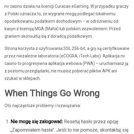
nv casino działa na licencji Curacao eGaming. W przypadku graczy
z Polski oznacza to, że wygrane mogą podlegać lokalnemu
opodatkowaniu podatkiem dochodowym – w odróżnieniu od
kasyn z licencją MGA (Malta) lub polskim zezwoleniem. Przed
graniem skonsultuj się z doradcą podatkowym.
Strona korzysta z szyfrowania SSL 256-bit, a gry są certyfikowane
przez niezależne laboratoria (eCOGRA, iTech Labs). Aplikacja nv
casino to progresywna aplikacja webowa (PWA) – uruchamiasz ją
z poziomu przeglądarki, nie musisz pobierać plików APK ani
szukać w sklepach.
When Things Go Wrong
Oto najczęstsze problemy i rozwiązania:
Nie mogę się zalogować:
Resetuj hasło przez opcję
„Zapomniałem hasła”. Jeśli to nie pomoże, skontaktuj się