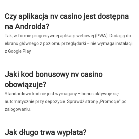
Czy aplikacja nv casino jest dostępna
na Androida?
Tak, w formie progresywnej aplikacji webowej (PWA). Dodaj ją do
ekranu głównego z poziomu przeglądarki – nie wymaga instalacji
z Google Play.
Jaki kod bonusowy nv casino
obowiązuje?
Standardowo kod nie jest wymagany – bonus aktywuje się
automatycznie przy depozycie. Sprawdź stronę „Promocje” po
zalogowaniu.
Jak długo trwa wypłata?