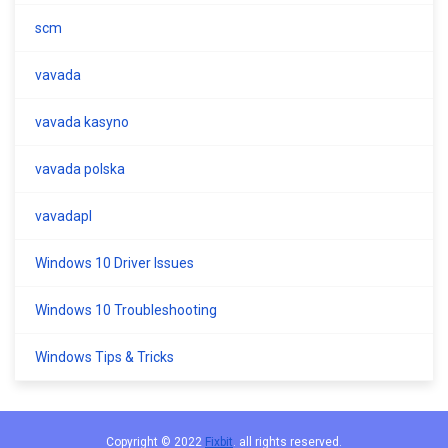
scm
vavada
vavada kasyno
vavada polska
vavadapl
Windows 10 Driver Issues
Windows 10 Troubleshooting
Windows Tips & Tricks
Copyright © 2022
Fixbit
. all rights reserved.