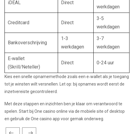
iDEAL
Direct
werkdagen
3-5
Creditcard
Direct
werkdagen
1-3
3-7
Bankoverschrijving
werkdagen
werkdagen
E‑wallet
Direct
0-24 uur
(Skrill/Neteller)
Kies een snelle opnamemethode zoals een e‑wallet als je toegang
tot je winsten wilt versnellen. Let op: bij opnames wordt eerst de
inzetvereiste gecontroleerd.
Met deze stappen en inzichten ben je klaar om verantwoord te
spelen. Start bij One casino online via de mobiele site of desktop
en gebruik de One casino app voor gemak onderweg.
Previous
Next