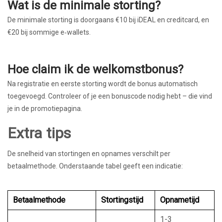
Wat is de minimale storting?
De minimale storting is doorgaans €10 bij iDEAL en creditcard, en
€20 bij sommige e‑wallets.
Hoe claim ik de welkomstbonus?
Na registratie en eerste storting wordt de bonus automatisch
toegevoegd. Controleer of je een bonuscode nodig hebt – die vind
je in de promotiepagina.
Extra tips
De snelheid van stortingen en opnames verschilt per
betaalmethode. Onderstaande tabel geeft een indicatie:
Betaalmethode
Stortingstijd
Opnametijd
1-3