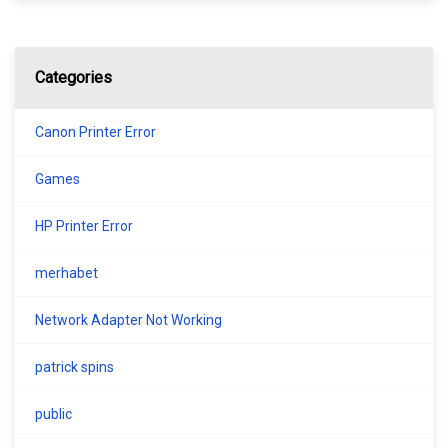
Categories
Canon Printer Error
Games
HP Printer Error
merhabet
Network Adapter Not Working
patrick spins
public