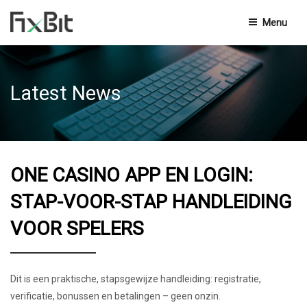
Menu
Privacy Policy
Latest News
Terms And Conditions
End-User Licensing Agreement
Knowledge Base
ONE CASINO APP EN LOGIN:
Contact Us
STAP-VOOR-STAP HANDLEIDING
VOOR SPELERS
Dit is een praktische, stapsgewijze handleiding: registratie,
verificatie, bonussen en betalingen – geen onzin.