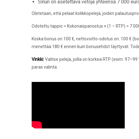
Sinun on asetettava vetoja yhteensä 7 000 euron
Oletetaan, että pelaat kolikkopelejä, joiden palautuspr
Odotettu tappio = Kokonaispanostus × (1 – RTP) = 7 000
Koska bonus on 100 €, nettovoitto-odotus on: 100 € (bo
menettää 180 € ennen kuin bonusehdot täyttyvät. Todell
Vinkki:
Valitse pelejä, joilla on korkea RTP (esim. 97–99
paras valinta.