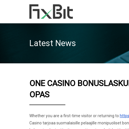
Latest News
ONE CASINO BONUSLASKUR
OPAS
Whether you are a first-time visitor or returning to
https
Casino tarjoaa suomalaisille pelaajille monipuoliset bon