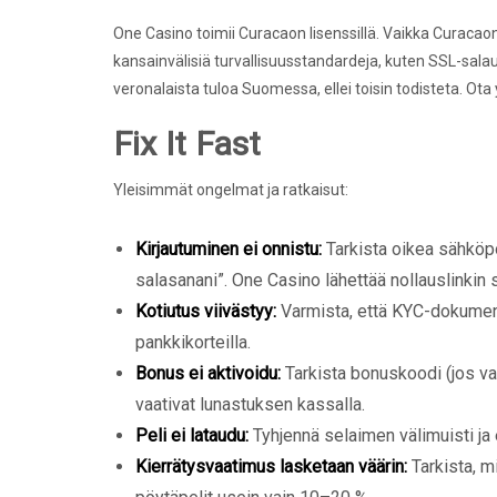
One Casino toimii Curacaon lisenssillä. Vaikka Curacaon
kansainvälisiä turvallisuusstandardeja, kuten SSL-sala
veronalaista tuloa Suomessa, ellei toisin todisteta. Ot
Fix It Fast
Yleisimmät ongelmat ja ratkaisut:
Kirjautuminen ei onnistu:
Tarkista oikea sähköpo
salasanani”. One Casino lähettää nollauslinkin 
Kotiutus viivästyy:
Varmista, että KYC-dokument
pankkikorteilla.
Bonus ei aktivoidu:
Tarkista bonuskoodi (jos vaa
vaativat lunastuksen kassalla.
Peli ei lataudu:
Tyhjennä selaimen välimuisti ja 
Kierrätysvaatimus lasketaan väärin:
Tarkista, m