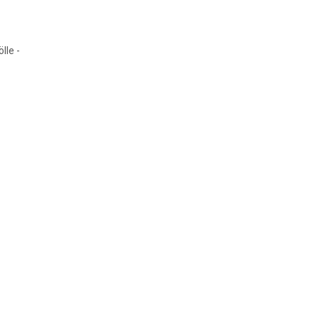
lle -