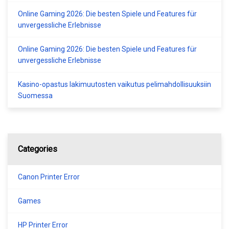
Online Gaming 2026: Die besten Spiele und Features für
unvergessliche Erlebnisse
Online Gaming 2026: Die besten Spiele und Features für
unvergessliche Erlebnisse
Kasino-opastus lakimuutosten vaikutus pelimahdollisuuksiin
Suomessa
Categories
Canon Printer Error
Games
HP Printer Error