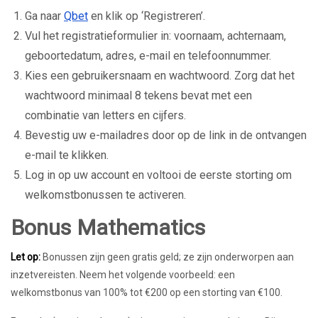
Ga naar
Qbet
en klik op ‘Registreren’.
Vul het registratieformulier in: voornaam, achternaam,
geboortedatum, adres, e-mail en telefoonnummer.
Kies een gebruikersnaam en wachtwoord. Zorg dat het
wachtwoord minimaal 8 tekens bevat met een
combinatie van letters en cijfers.
Bevestig uw e-mailadres door op de link in de ontvangen
e-mail te klikken.
Log in op uw account en voltooi de eerste storting om
welkomstbonussen te activeren.
Bonus Mathematics
Let op:
Bonussen zijn geen gratis geld; ze zijn onderworpen aan
inzetvereisten. Neem het volgende voorbeeld: een
welkomstbonus van 100% tot €200 op een storting van €100.