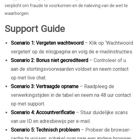
verplicht om fraude te voorkomen en de naleving van de wet te
waarborgen.
Support Guide
Scenario 1: Vergeten wachtwoord
– Klik op ‘Wachtwoord
vergeten’ op de inlogpagina en volg de e-mailinstructies.
Scenario 2: Bonus niet gecrediteerd
– Controleer of u
aan de stortingsvoorwaarden voldoet en neem contact
op met live chat.
Scenario 3: Vertraagde opname
– Raadpleeg de
verwerkingstijden in de tabel en neem na 48 uur contact
op met support.
Scenario 4: Accountverificatie
– Stuur duidelijke scans
van uw ID en adresbewijs per e-mail.
Scenario 5: Technisch probleem
– Probeer de browser-
cache te wissen, schakel over naar een andere browser