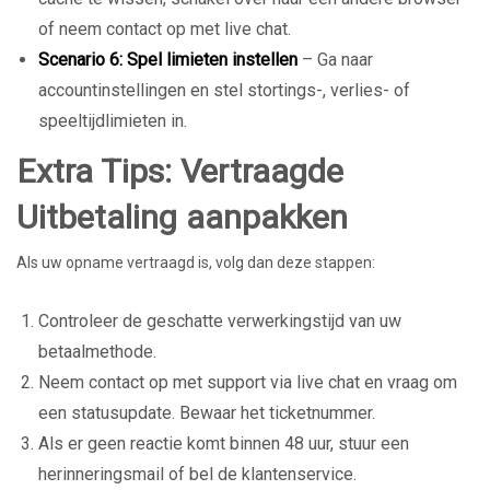
of neem contact op met live chat.
Scenario 6: Spel limieten instellen
– Ga naar
accountinstellingen en stel stortings-, verlies- of
speeltijdlimieten in.
Extra Tips: Vertraagde
Uitbetaling aanpakken
Als uw opname vertraagd is, volg dan deze stappen:
Controleer de geschatte verwerkingstijd van uw
betaalmethode.
Neem contact op met support via live chat en vraag om
een statusupdate. Bewaar het ticketnummer.
Als er geen reactie komt binnen 48 uur, stuur een
herinneringsmail of bel de klantenservice.