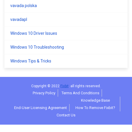
vavada polska
vavadapl
Windows 10 Driver Issues
Windows 10 Troubleshooting
Windows Tips & Tricks
Copyright © 2022
Fixbit
. all rights reserved.
Privacy Policy
Terms And Conditions
Knowledge Base
End-User Licensing Agreement
How To Remove Fixbit?
Contact Us