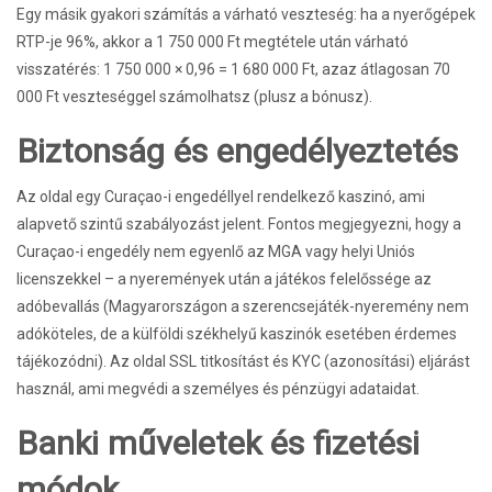
Egy másik gyakori számítás a várható veszteség: ha a nyerőgépek
RTP-je 96%, akkor a 1 750 000 Ft megtétele után várható
visszatérés: 1 750 000 × 0,96 = 1 680 000 Ft, azaz átlagosan 70
000 Ft veszteséggel számolhatsz (plusz a bónusz).
Biztonság és engedélyeztetés
Az oldal egy Curaçao-i engedéllyel rendelkező kaszinó, ami
alapvető szintű szabályozást jelent. Fontos megjegyezni, hogy a
Curaçao-i engedély nem egyenlő az MGA vagy helyi Uniós
licenszekkel – a nyeremények után a játékos felelőssége az
adóbevallás (Magyarországon a szerencsejáték-nyeremény nem
adóköteles, de a külföldi székhelyű kaszinók esetében érdemes
tájékozódni). Az oldal SSL titkosítást és KYC (azonosítási) eljárást
használ, ami megvédi a személyes és pénzügyi adataidat.
Banki műveletek és fizetési
módok