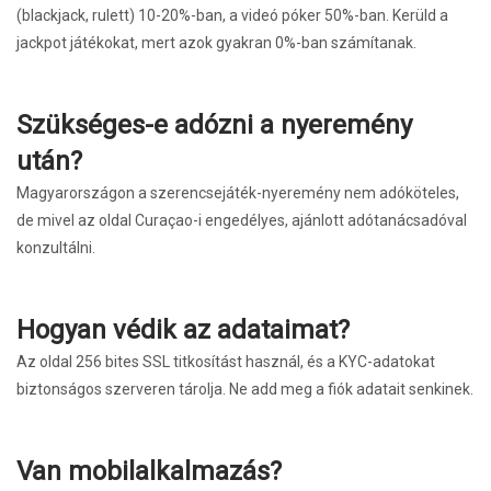
(blackjack, rulett) 10-20%-ban, a videó póker 50%-ban. Kerüld a
jackpot játékokat, mert azok gyakran 0%-ban számítanak.
Szükséges-e adózni a nyeremény
után?
Magyarországon a szerencsejáték-nyeremény nem adóköteles,
de mivel az oldal Curaçao-i engedélyes, ajánlott adótanácsadóval
konzultálni.
Hogyan védik az adataimat?
Az oldal 256 bites SSL titkosítást használ, és a KYC-adatokat
biztonságos szerveren tárolja. Ne add meg a fiók adatait senkinek.
Van mobilalkalmazás?