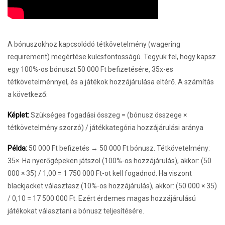
A bónuszokhoz kapcsolódó tétkövetelmény (wagering
requirement) megértése kulcsfontosságú. Tegyük fel, hogy kapsz
egy 100%-os bónuszt 50 000 Ft befizetésére, 35x-es
tétkövetelménnyel, és a játékok hozzájárulása eltérő. A számítás
a következő:
Képlet:
Szükséges fogadási összeg = (bónusz összege ×
tétkövetelmény szorzó) / játékkategória hozzájárulási aránya
Példa:
50 000 Ft befizetés → 50 000 Ft bónusz. Tétkövetelmény:
35×. Ha nyerőgépeken játszol (100%-os hozzájárulás), akkor: (50
000 × 35) / 1,00 = 1 750 000 Ft-ot kell fogadnod. Ha viszont
blackjacket választasz (10%-os hozzájárulás), akkor: (50 000 × 35)
/ 0,10 = 17 500 000 Ft. Ezért érdemes magas hozzájárulású
játékokat választani a bónusz teljesítésére.