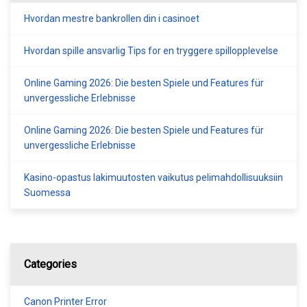
Hvordan mestre bankrollen din i casinoet
Hvordan spille ansvarlig Tips for en tryggere spillopplevelse
Online Gaming 2026: Die besten Spiele und Features für
unvergessliche Erlebnisse
Online Gaming 2026: Die besten Spiele und Features für
unvergessliche Erlebnisse
Kasino-opastus lakimuutosten vaikutus pelimahdollisuuksiin
Suomessa
Categories
Canon Printer Error