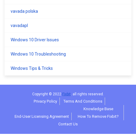
vavada polska
vavadapl
Windows 10 Driver Issues
Windows 10 Troubleshooting
Windows Tips & Tricks
Copyright © 2022
Fixbit
. all rights reserved.
Privacy Policy
Terms And Conditions
Knowledge Base
End-User Licensing Agreement
How To Remove Fixbit?
Contact Us