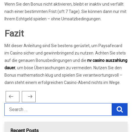
Wenn Sie den Bonus nicht aktivieren, bleibt er inaktiv und verfällt
nach einer bestimmten Frist (oft 7 Tage). Sie können dann nur mit
Ihrem Echtgeld spielen – ohne Umsatzbedingungen.
Fazit
Mit dieser Anleitung sind Sie bestens gerüstet, um Paysafecard
im Casino sicher und gewinnbringend zu nutzen. Achten Sie stets
auf die genauen Bonusbedingungen und die
nv casino auszahlung
dauer
, um böse Überraschungen zu vermeiden. Nutzen Sie den
Bonus mathematisch klug und spielen Sie verantwortungsvoll –
dann steht einem erfolgreichen Casino-Abend nichts im Wege.
Previous
Next
Post
Post
Post
navigation
Recent Posts