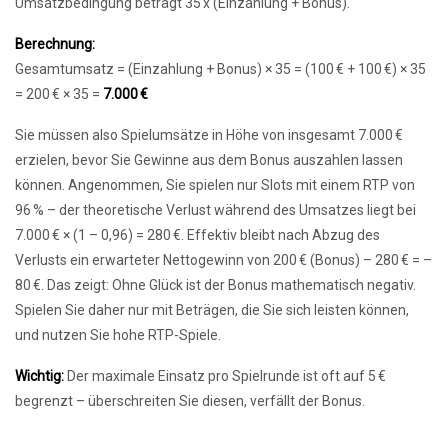
Umsatzbedingung beträgt 35 x (Einzahlung + Bonus).
Berechnung:
Gesamtumsatz = (Einzahlung + Bonus) × 35 = (100 € + 100 €) × 35
= 200 € × 35 =
7.000 €
Sie müssen also Spielumsätze in Höhe von insgesamt 7.000 €
erzielen, bevor Sie Gewinne aus dem Bonus auszahlen lassen
können. Angenommen, Sie spielen nur Slots mit einem RTP von
96 % – der theoretische Verlust während des Umsatzes liegt bei
7.000 € × (1 – 0,96) = 280 €. Effektiv bleibt nach Abzug des
Verlusts ein erwarteter Nettogewinn von 200 € (Bonus) – 280 € = –
80 €. Das zeigt: Ohne Glück ist der Bonus mathematisch negativ.
Spielen Sie daher nur mit Beträgen, die Sie sich leisten können,
und nutzen Sie hohe RTP-Spiele.
Wichtig:
Der maximale Einsatz pro Spielrunde ist oft auf 5 €
begrenzt – überschreiten Sie diesen, verfällt der Bonus.