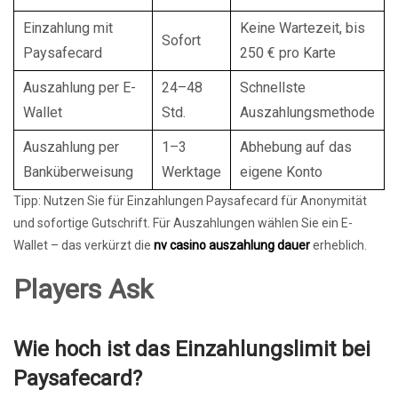
Einzahlung mit
Keine Wartezeit, bis
Sofort
Paysafecard
250 € pro Karte
Auszahlung per E-
24–48
Schnellste
Wallet
Std.
Auszahlungsmethode
Auszahlung per
1–3
Abhebung auf das
Banküberweisung
Werktage
eigene Konto
Tipp: Nutzen Sie für Einzahlungen Paysafecard für Anonymität
und sofortige Gutschrift. Für Auszahlungen wählen Sie ein E-
Wallet – das verkürzt die
nv casino auszahlung dauer
erheblich.
Players Ask
Wie hoch ist das Einzahlungslimit bei
Paysafecard?