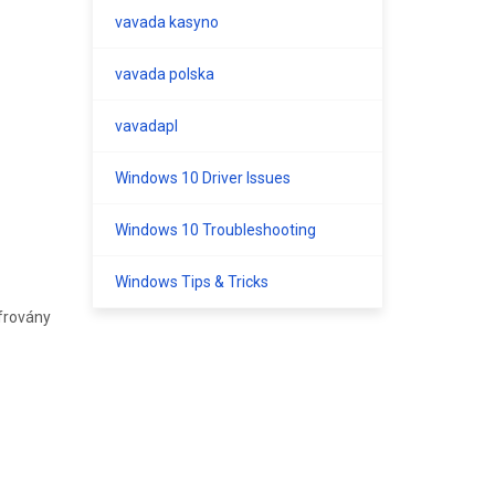
vavada kasyno
vavada polska
vavadapl
Windows 10 Driver Issues
Windows 10 Troubleshooting
Windows Tips & Tricks
ifrovány