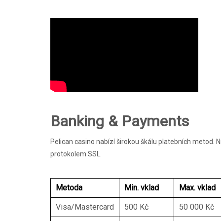
Banking & Payments
Pelican casino nabízí širokou škálu platebních metod. 
protokolem SSL.
Metoda
Min. vklad
Max. vklad
Visa/Mastercard
500 Kč
50 000 Kč