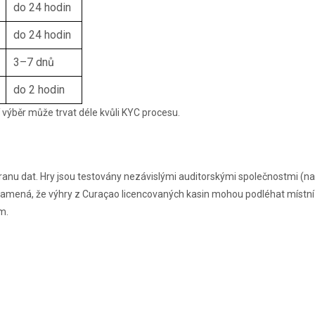
do 24 hodin
do 24 hodin
3–7 dnů
do 2 hodin
í výběr může trvat déle kvůli KYC procesu.
ranu dat. Hry jsou testovány nezávislými auditorskými společnostmi (na
namená, že výhry z Curaçao licencovaných kasin mohou podléhat místní
m.