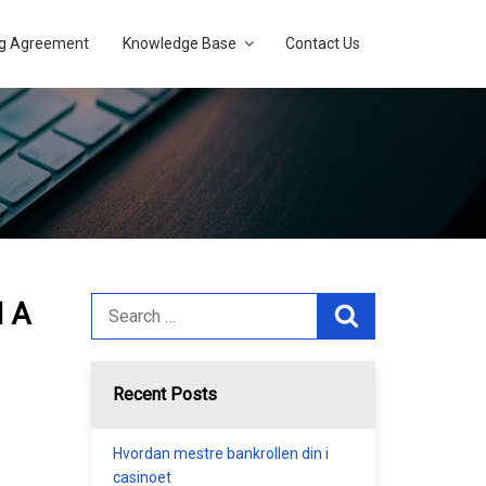
ng Agreement
Knowledge Base
Contact Us
 A
Recent Posts
Hvordan mestre bankrollen din i
casinoet