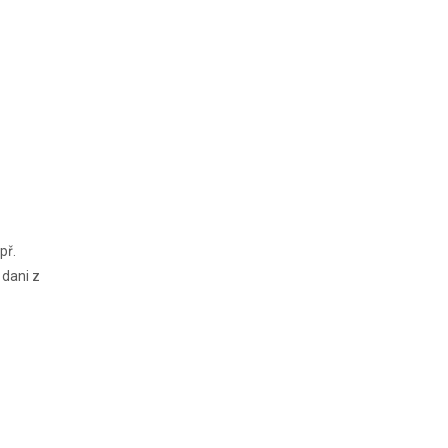
př.
 dani z