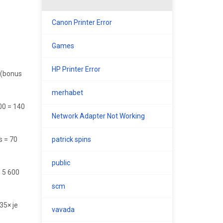
Canon Printer Error
Games
HP Printer Error
 (bonus
merhabet
000 = 140
Network Adapter Not Working
s = 70
patrick spins
public
 5 600
scm
35× je
vavada