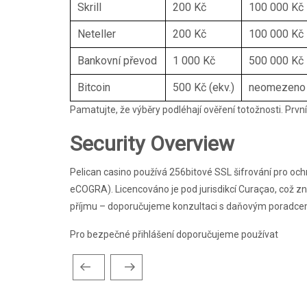
Skrill
200 Kč
100 000 Kč
Neteller
200 Kč
100 000 Kč
Bankovní převod
1 000 Kč
500 000 Kč
Bitcoin
500 Kč (ekv.)
neomezeno
Pamatujte, že výběry podléhají ověření totožnosti. Prvn
Security Overview
Pelican casino používá 256bitové SSL šifrování pro och
eCOGRA). Licencováno je pod jurisdikcí Curaçao, což z
příjmu – doporučujeme konzultaci s daňovým poradce
Pro bezpečné přihlášení doporučujeme používat
Previous
Next
Post
Post
Post
navigation