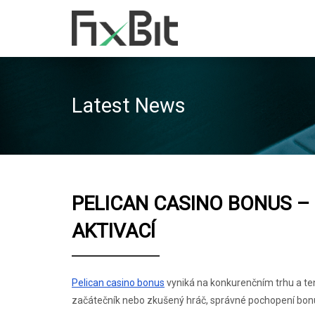
Latest News
PELICAN CASINO BONUS 
AKTIVACÍ
Pelican casino bonus
vyniká na konkurenčním trhu a ten
začátečník nebo zkušený hráč, správné pochopení bon