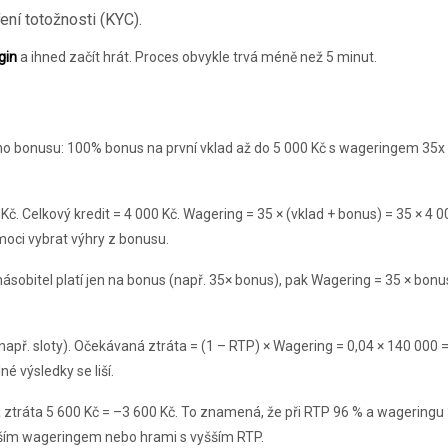
ení totožnosti (KYC).
gin
a ihned začít hrát. Proces obvykle trvá méně než 5 minut.
ího bonusu: 100% bonus na první vklad až do 5 000 Kč s wageringem 35x
Kč. Celkový kredit = 4 000 Kč. Wagering = 35 × (vklad + bonus) = 35 × 4 
moci vybrat výhry z bonusu.
ásobitel platí jen na bonus (např. 35× bonus), pak Wagering = 35 × bonu
ř. sloty). Očekávaná ztráta = (1 – RTP) × Wagering = 0,04 × 140 000 =
é výsledky se liší.
ztráta 5 600 Kč = –3 600 Kč. To znamená, že při RTP 96 % a wageringu 
žším wageringem nebo hrami s vyšším RTP.