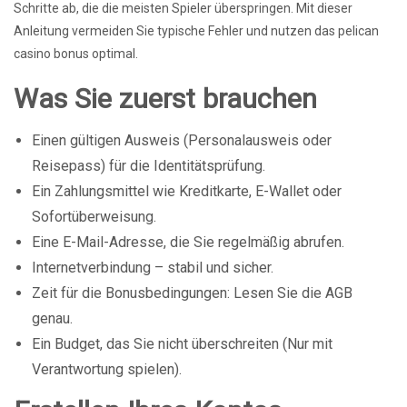
Schritte ab, die die meisten Spieler überspringen. Mit dieser
Anleitung vermeiden Sie typische Fehler und nutzen das pelican
casino bonus optimal.
Was Sie zuerst brauchen
Einen gültigen Ausweis (Personalausweis oder
Reisepass) für die Identitätsprüfung.
Ein Zahlungsmittel wie Kreditkarte, E-Wallet oder
Sofortüberweisung.
Eine E-Mail-Adresse, die Sie regelmäßig abrufen.
Internetverbindung – stabil und sicher.
Zeit für die Bonusbedingungen: Lesen Sie die AGB
genau.
Ein Budget, das Sie nicht überschreiten (Nur mit
Verantwortung spielen).