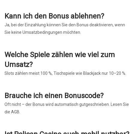
Kann ich den Bonus ablehnen?
Ja, bei der Einzahlung können Sie den Bonus deaktivieren, wenn
Sie keine Umsatzbedingungen möchten.
Welche Spiele zählen wie viel zum
Umsatz?
Slots zählen meist 100 %, Tischspiele wie Blackjack nur 10–20 %.
Brauche ich einen Bonuscode?
Oft nicht – der Bonus wird automatisch gutgeschrieben. Lesen Sie
die AGB.