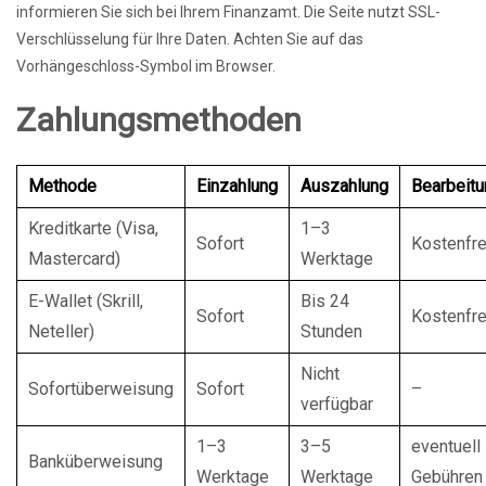
informieren Sie sich bei Ihrem Finanzamt. Die Seite nutzt SSL-
Verschlüsselung für Ihre Daten. Achten Sie auf das
Vorhängeschloss-Symbol im Browser.
Zahlungsmethoden
Methode
Einzahlung
Auszahlung
Bearbeitu
Kreditkarte (Visa,
1–3
Sofort
Kostenfre
Mastercard)
Werktage
E-Wallet (Skrill,
Bis 24
Sofort
Kostenfre
Neteller)
Stunden
Nicht
Sofortüberweisung
Sofort
–
verfügbar
1–3
3–5
eventuell
Banküberweisung
Werktage
Werktage
Gebühren