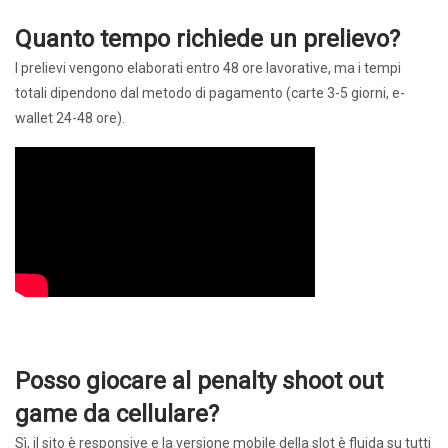
Quanto tempo richiede un prelievo?
I prelievi vengono elaborati entro 48 ore lavorative, ma i tempi
totali dipendono dal metodo di pagamento (carte 3-5 giorni, e-
wallet 24-48 ore).
Posso giocare al penalty shoot out
game da cellulare?
Sì, il sito è responsive e la versione mobile della slot è fluida su tutti