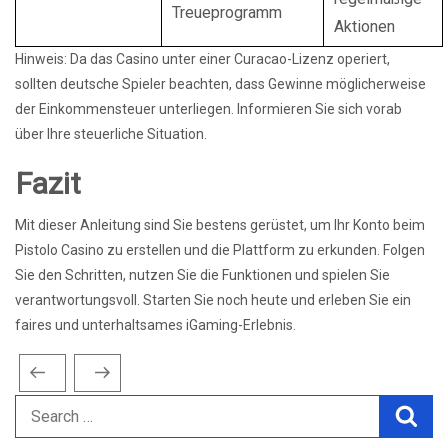
Treueprogramm
Aktionen
Hinweis: Da das Casino unter einer Curacao-Lizenz operiert,
sollten deutsche Spieler beachten, dass Gewinne möglicherweise
der Einkommensteuer unterliegen. Informieren Sie sich vorab
über Ihre steuerliche Situation.
Fazit
Mit dieser Anleitung sind Sie bestens gerüstet, um Ihr Konto beim
Pistolo Casino zu erstellen und die Plattform zu erkunden. Folgen
Sie den Schritten, nutzen Sie die Funktionen und spielen Sie
verantwortungsvoll. Starten Sie noch heute und erleben Sie ein
faires und unterhaltsames iGaming-Erlebnis.
Previous
Next
Post
Post
Post
navigation