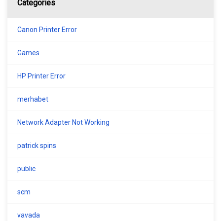
Categories
Canon Printer Error
Games
HP Printer Error
merhabet
Network Adapter Not Working
patrick spins
public
scm
vavada