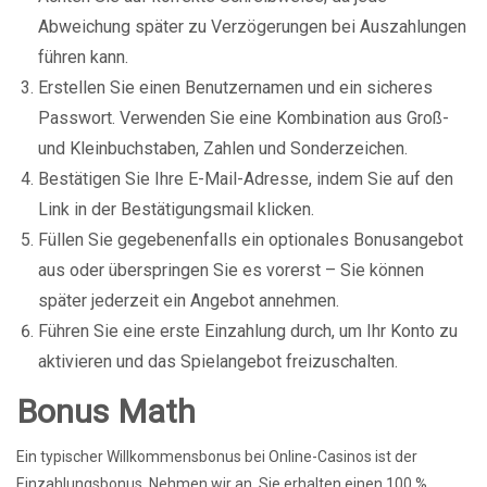
Abweichung später zu Verzögerungen bei Auszahlungen
führen kann.
Erstellen Sie einen Benutzernamen und ein sicheres
Passwort. Verwenden Sie eine Kombination aus Groß-
und Kleinbuchstaben, Zahlen und Sonderzeichen.
Bestätigen Sie Ihre E-Mail-Adresse, indem Sie auf den
Link in der Bestätigungsmail klicken.
Füllen Sie gegebenenfalls ein optionales Bonusangebot
aus oder überspringen Sie es vorerst – Sie können
später jederzeit ein Angebot annehmen.
Führen Sie eine erste Einzahlung durch, um Ihr Konto zu
aktivieren und das Spielangebot freizuschalten.
Bonus Math
Ein typischer Willkommensbonus bei Online-Casinos ist der
Einzahlungsbonus. Nehmen wir an, Sie erhalten einen 100 %