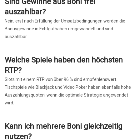
Sind Gewinne aus Boni frei
auszahlbar?
Nein, erst nach Erfüllung der Umsatzbedingungen werden die
Bonusgewinne in Echtguthaben umgewandelt und sind
auszahlbar.
Welche Spiele haben den höchsten
RTP?
Slots mit einem RTP von über 96 % sind empfehlenswert.
Tischspiele wie Blackjack und Video Poker haben ebenfalls hohe
Auszahlungsquoten, wenn die optimale Strategie angewendet
wird.
Kann ich mehrere Boni gleichzeitig
nutzen?