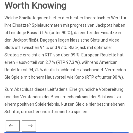
Worth Knowing
Welche Spielkategorien bieten den besten theoretischen Wert für
Ihre Einsätze? Spielautomaten mit progressiven Jackpots haben
oft niedrige Basis-RTPs (unter 90 %), da ein Teil der Einsätze in
den Jackpot fließt. Dagegen liegen klassische Slots und Video
Slots oft zwischen 94 % und 97 %. Blackjack mit optimaler
Strategie erreicht ein RTP von über 99 %. European Roulette hat
einen Hausvorteil von 2,7 % (RTP 97,3 %), während American
Roulette mit 94,74 % deutlich schlechter abschneidet. Vermeiden
Sie Spiele mit hohem Hausvorteil wie Keno (RTP oft unter 90 %).
Zum Abschluss dieses Leitfadens: Eine gründliche Vorbereitung
und das Verständnis der Bonusmechanik sind der Schlüssel zu
einem positiven Spielerlebnis. Nutzen Sie die hier beschriebenen
Schritte, um sicher und informiert zu spielen.
Previous
Next
Post
Post
Post