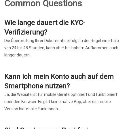
Common Questions
Wie lange dauert die KYC-
Verifizierung?
Die Überprüfung Ihrer Dokumente erfolgt in der Regel innerhalb
von 24 bis 48 Stunden, kann aber bei hohem Aufkommen auch
länger dauern.
Kann ich mein Konto auch auf dem
Smartphone nutzen?
Ja, die Website ist für mobile Geräte optimiert und funktioniert
über den Browser. Es gibt keine native App, aber die mobile
Version bietet alle Funktionen.