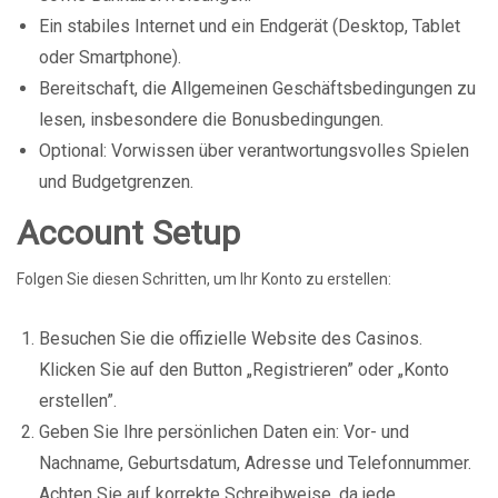
Ein stabiles Internet und ein Endgerät (Desktop, Tablet
oder Smartphone).
Bereitschaft, die Allgemeinen Geschäftsbedingungen zu
lesen, insbesondere die Bonusbedingungen.
Optional: Vorwissen über verantwortungsvolles Spielen
und Budgetgrenzen.
Account Setup
Folgen Sie diesen Schritten, um Ihr Konto zu erstellen:
Besuchen Sie die offizielle Website des Casinos.
Klicken Sie auf den Button „Registrieren” oder „Konto
erstellen”.
Geben Sie Ihre persönlichen Daten ein: Vor- und
Nachname, Geburtsdatum, Adresse und Telefonnummer.
Achten Sie auf korrekte Schreibweise, da jede