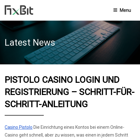
Menu
Privacy Policy
Latest News
Terms And Conditions
End-User Licensing Agreement
Knowledge Base
PISTOLO CASINO LOGIN UND
Contact Us
REGISTRIERUNG – SCHRITT-FÜR-
SCHRITT-ANLEITUNG
Casino Pistolo
Die Einrichtung eines Kontos bei einem Online-
Casino geht schnell, aber zu wissen, was einen in jedem Schritt