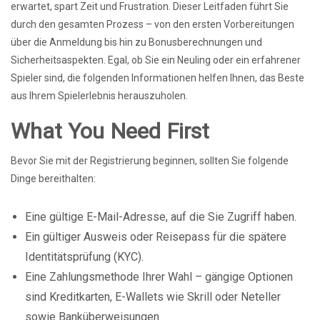
erwartet, spart Zeit und Frustration. Dieser Leitfaden führt Sie
durch den gesamten Prozess – von den ersten Vorbereitungen
über die Anmeldung bis hin zu Bonusberechnungen und
Sicherheitsaspekten. Egal, ob Sie ein Neuling oder ein erfahrener
Spieler sind, die folgenden Informationen helfen Ihnen, das Beste
aus Ihrem Spielerlebnis herauszuholen.
What You Need First
Bevor Sie mit der Registrierung beginnen, sollten Sie folgende
Dinge bereithalten:
Eine gültige E-Mail-Adresse, auf die Sie Zugriff haben.
Ein gültiger Ausweis oder Reisepass für die spätere
Identitätsprüfung (KYC).
Eine Zahlungsmethode Ihrer Wahl – gängige Optionen
sind Kreditkarten, E-Wallets wie Skrill oder Neteller
sowie Banküberweisungen.