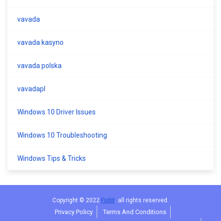
vavada
vavada kasyno
vavada polska
vavadapl
Windows 10 Driver Issues
Windows 10 Troubleshooting
Windows Tips & Tricks
Copyright © 2022
Fixbit
. all rights reserved.
Privacy Policy
Terms And Conditions