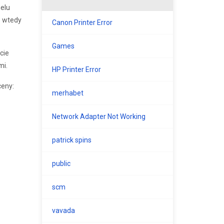
nelu
o wtedy
Canon Printer Error
Games
cie
mi.
HP Printer Error
ceny:
merhabet
Network Adapter Not Working
patrick spins
public
scm
vavada