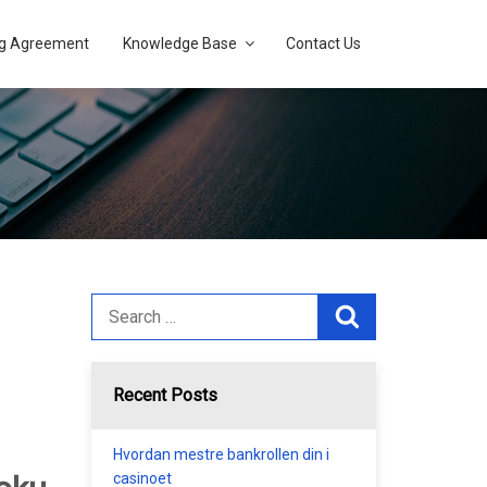
ng Agreement
Knowledge Base
Contact Us
Recent Posts
Hvordan mestre bankrollen din i
casinoet