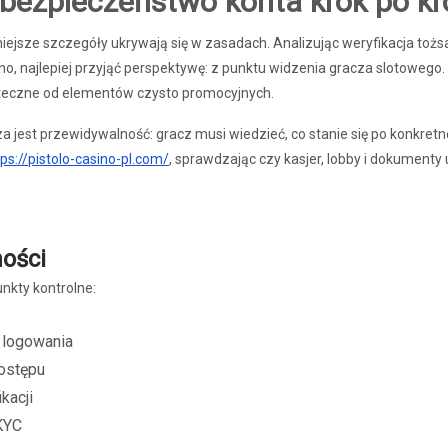
 bezpieczeństwo konta krok po k
niejsze szczegóły ukrywają się w zasadach. Analizując weryfikacja tożs
o, najlepiej przyjąć perspektywę: z punktu widzenia gracza slotowego.
teczne od elementów czysto promocyjnych.
jest przewidywalność: gracz musi wiedzieć, co stanie się po konkretnej
tps://pistolo-casino-pl.com/
, sprawdzając czy kasjer, lobby i dokumenty
ności
nkty kontrolne:
 logowania
dostępu
kacji
KYC