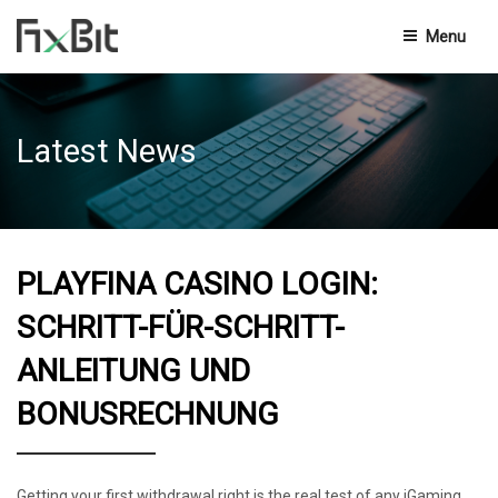
Menu
Privacy Policy
Latest News
Terms And Conditions
End-User Licensing Agreement
Knowledge Base
PLAYFINA CASINO LOGIN:
Contact Us
SCHRITT-FÜR-SCHRITT-
ANLEITUNG UND
BONUSRECHNUNG
Getting your first withdrawal right is the real test of any iGaming