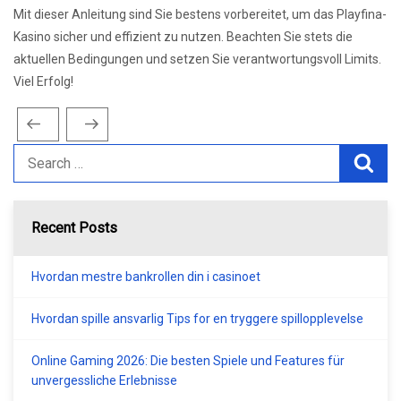
Mit dieser Anleitung sind Sie bestens vorbereitet, um das Playfina-
Kasino sicher und effizient zu nutzen. Beachten Sie stets die
aktuellen Bedingungen und setzen Sie verantwortungsvoll Limits.
Viel Erfolg!
Previous
Next
Post
Post
Post
navigation
Recent Posts
Hvordan mestre bankrollen din i casinoet
Hvordan spille ansvarlig Tips for en tryggere spillopplevelse
Online Gaming 2026: Die besten Spiele und Features für
unvergessliche Erlebnisse