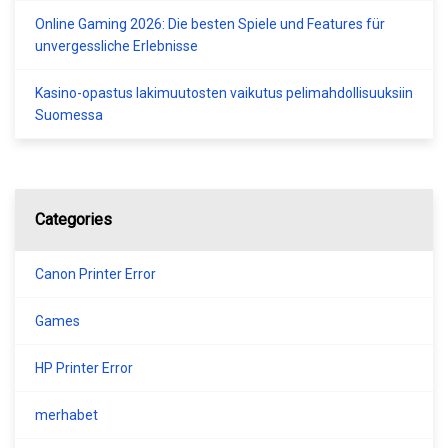
Online Gaming 2026: Die besten Spiele und Features für
unvergessliche Erlebnisse
Kasino-opastus lakimuutosten vaikutus pelimahdollisuuksiin
Suomessa
Categories
Canon Printer Error
Games
HP Printer Error
merhabet