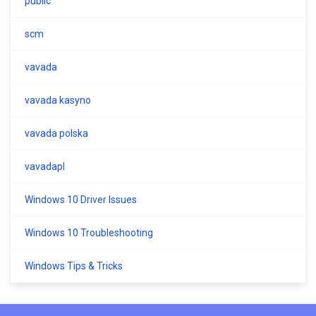
public
scm
vavada
vavada kasyno
vavada polska
vavadapl
Windows 10 Driver Issues
Windows 10 Troubleshooting
Windows Tips & Tricks