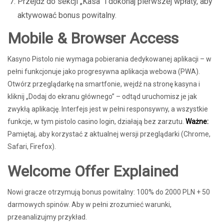
Przejdź do sekcji „Kasa” i dokonaj pierwszej wpłaty, aby
aktywować bonus powitalny.
Mobile & Browser Access
Kasyno Pistolo nie wymaga pobierania dedykowanej aplikacji – w
pełni funkcjonuje jako progresywna aplikacja webowa (PWA).
Otwórz przeglądarkę na smartfonie, wejdź na stronę kasyna i
kliknij „Dodaj do ekranu głównego” – odtąd uruchomisz je jak
zwykłą aplikację. Interfejs jest w pełni responsywny, a wszystkie
funkcje, w tym pistolo casino login, działają bez zarzutu.
Ważne:
Pamiętaj, aby korzystać z aktualnej wersji przeglądarki (Chrome,
Safari, Firefox).
Welcome Offer Explained
Nowi gracze otrzymują bonus powitalny: 100% do 2000 PLN + 50
darmowych spinów. Aby w pełni zrozumieć warunki,
przeanalizujmy przykład.