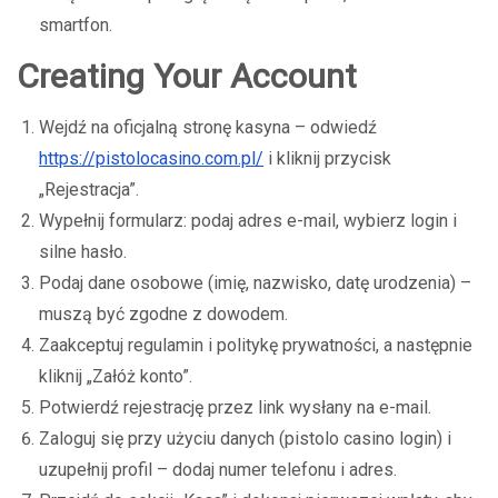
smartfon.
Creating Your Account
Wejdź na oficjalną stronę kasyna – odwiedź
https://pistolocasino.com.pl/
i kliknij przycisk
„Rejestracja”.
Wypełnij formularz: podaj adres e-mail, wybierz login i
silne hasło.
Podaj dane osobowe (imię, nazwisko, datę urodzenia) –
muszą być zgodne z dowodem.
Zaakceptuj regulamin i politykę prywatności, a następnie
kliknij „Załóż konto”.
Potwierdź rejestrację przez link wysłany na e-mail.
Zaloguj się przy użyciu danych (pistolo casino login) i
uzupełnij profil – dodaj numer telefonu i adres.