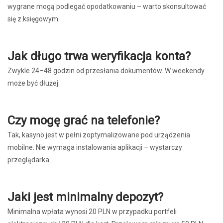
wygrane mogą podlegać opodatkowaniu – warto skonsultować
się z księgowym.
Jak długo trwa weryfikacja konta?
Zwykle 24–48 godzin od przesłania dokumentów. W weekendy
może być dłużej.
Czy mogę grać na telefonie?
Tak, kasyno jest w pełni zoptymalizowane pod urządzenia
mobilne. Nie wymaga instalowania aplikacji – wystarczy
przeglądarka.
Jaki jest minimalny depozyt?
Minimalna wpłata wynosi 20 PLN w przypadku portfeli