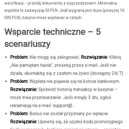
weryfikacji – prześlij dokumenty z wyprzedzeniem. Minimalna
wypłata to zazwyczaj 50 PLN. Jeśli wygrana jest duża (powyżej 10
000 PLN), kasyno może wypłacać w ratach.
Wsparcie techniczne – 5
scenariuszy
Problem:
Nie mogę się zalogować.
Rozwiązanie:
Kliknij
„Nie pamiętam hasła”, zresetuj przez e‑mail. Jeśli nie
działa, skontaktuj się z czatem na żywo (dostępny 24/7).
Problem:
Wypłata nie pojawia się na koncie bankowym.
Rozwiązanie:
Sprawdź historię transakcji w kasynie –
może trwa przetwarzanie. Jeśli minęły 3 dni, zgłoś
reklamację na e‑mail: support@…
Problem:
Bonus nie został przyznany po wpłacie.
Rozwiązanie:
Upewnij się, że użyłeś kodu promocyjnego