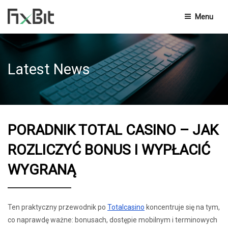
Menu
Privacy Policy
Latest News
Terms And Conditions
End-User Licensing Agreement
Knowledge Base
PORADNIK TOTAL CASINO – JAK
Contact Us
ROZLICZYĆ BONUS I WYPŁACIĆ
WYGRANĄ
Ten praktyczny przewodnik po
Totalcasino
koncentruje się na tym,
co naprawdę ważne: bonusach, dostępie mobilnym i terminowych