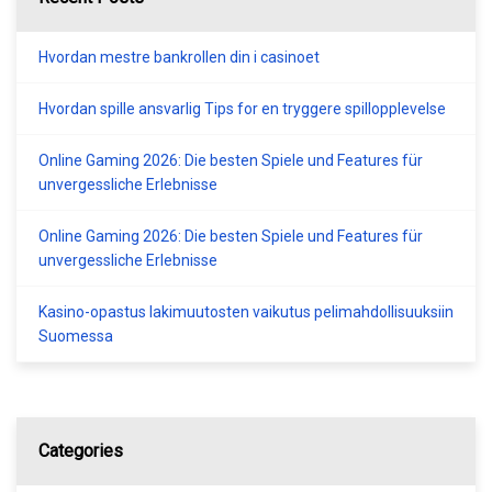
Hvordan mestre bankrollen din i casinoet
Hvordan spille ansvarlig Tips for en tryggere spillopplevelse
Online Gaming 2026: Die besten Spiele und Features für
unvergessliche Erlebnisse
Online Gaming 2026: Die besten Spiele und Features für
unvergessliche Erlebnisse
Kasino-opastus lakimuutosten vaikutus pelimahdollisuuksiin
Suomessa
Categories