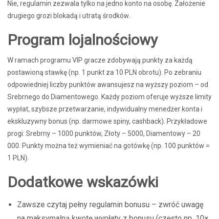
Nie, regulamin zezwala tylko na jedno konto na osobę. Założenie
drugiego grozi blokadą i utratą środków.
Program lojalnościowy
W ramach programu VIP gracze zdobywają punkty za każdą
postawioną stawkę (np. 1 punkt za 10 PLN obrotu). Po zebraniu
odpowiedniej liczby punktów awansujesz na wyższy poziom – od
Srebrnego do Diamentowego. Każdy poziom oferuje wyższe limity
wypłat, szybsze przetwarzanie, indywidualny menedżer konta i
ekskluzywny bonus (np. darmowe spiny, cashback). Przykładowe
progi: Srebrny – 1000 punktów, Złoty – 5000, Diamentowy – 20
000. Punkty można też wymieniać na gotówkę (np. 100 punktów =
1 PLN).
Dodatkowe wskazówki
Zawsze czytaj pełny regulamin bonusu – zwróć uwagę
na maksymalną kwotę wypłaty z bonusu (często np. 10×