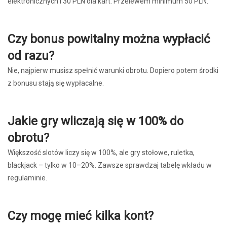
elektronicznych i 30 PLN dla kart. Przelewem minimum 50 PLN.
Czy bonus powitalny można wypłacić
od razu?
Nie, najpierw musisz spełnić warunki obrotu. Dopiero potem środki
z bonusu stają się wypłacalne.
Jakie gry wliczają się w 100% do
obrotu?
Większość slotów liczy się w 100%, ale gry stołowe, ruletka,
blackjack – tylko w 10–20%. Zawsze sprawdzaj tabelę wkładu w
regulaminie.
Czy mogę mieć kilka kont?