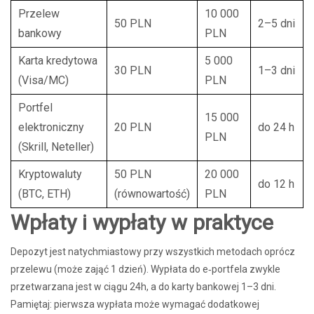
Przelew
10 000
50 PLN
2–5 dni
bankowy
PLN
Karta kredytowa
5 000
30 PLN
1–3 dni
(Visa/MC)
PLN
Portfel
15 000
elektroniczny
20 PLN
do 24 h
PLN
(Skrill, Neteller)
Kryptowaluty
50 PLN
20 000
do 12 h
(BTC, ETH)
(równowartość)
PLN
Wpłaty i wypłaty w praktyce
Depozyt jest natychmiastowy przy wszystkich metodach oprócz
przelewu (może zająć 1 dzień). Wypłata do e‑portfela zwykle
przetwarzana jest w ciągu 24h, a do karty bankowej 1–3 dni.
Pamiętaj: pierwsza wypłata może wymagać dodatkowej