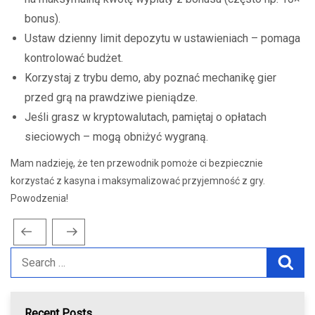
bonus).
Ustaw dzienny limit depozytu w ustawieniach – pomaga
kontrolować budżet.
Korzystaj z trybu demo, aby poznać mechanikę gier
przed grą na prawdziwe pieniądze.
Jeśli grasz w kryptowalutach, pamiętaj o opłatach
sieciowych – mogą obniżyć wygraną.
Mam nadzieję, że ten przewodnik pomoże ci bezpiecznie
korzystać z kasyna i maksymalizować przyjemność z gry.
Powodzenia!
Previous
Next
Post
Post
Post
navigation
Recent Posts