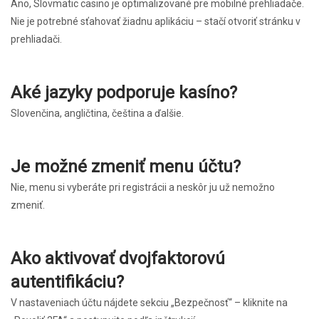
Áno, Slovmatic casino je optimalizované pre mobilné prehliadače.
Nie je potrebné sťahovať žiadnu aplikáciu – stačí otvoriť stránku v
prehliadači.
Aké jazyky podporuje kasíno?
Slovenčina, angličtina, čeština a ďalšie.
Je možné zmeniť menu účtu?
Nie, menu si vyberáte pri registrácii a neskôr ju už nemožno
zmeniť.
Ako aktivovať dvojfaktorovú
autentifikáciu?
V nastaveniach účtu nájdete sekciu „Bezpečnosť“ – kliknite na