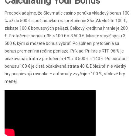
Calculating Your Bonus
Predpokladajme, že Slovmatic casino ponúka vkladový bonus 100
% až do 500 € s požiadavkou na pretočenie 35×. Ak vložíte 100 €,
získate 100 € bonusových peňazí. Celkový kredit na hranie je 200
€. Pretočenie bonusu: 35 × 100 € = 3 500 €. Musíte staviť spolu 3
500 €, kým si môžete bonus vybrať. Po splnení pretočenia sa
bonus premení na reálne peniaze. Príklad: Pri hre s RTP 96 % je
očakávaná strata z pretočenia 4 % z 3 500 € = 140 €. Po odrátaní
bonusu 100 € je čistá očakávaná strata 40 €. Dôležité: nie všetky
hry prispievajú rovnako – automaty zvyčajne 100 %, stolové hry
menej.