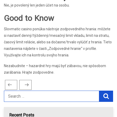
Nie, je povolený len jeden účet na osobu.
Good to Know
Slovmatic casino ponúka nástroje zodpovedného hrania: môžete
si nastaviť denný/týždenný/mesačný limit vkladu, limit na stratu,
časový limit relácie, alebo sa dočasne/trvalo vylúčiť z hrania. Tieto
nastavenia nájdete v časti „Zodpovedné hranie“ v profile.
Využívajte ich na kontrolu svojho hrania.
Nezabudnite – hazardné hry majú byť zábavou, nie spôsobom
zarábania. Hrajte zodpovedne.
Previous
Next
Post
Post
Post
navigation
Recent Posts