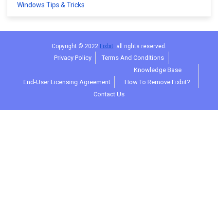
Windows Tips & Tricks
Copyright © 2022
Fixbit
. all rights reserved.
Privacy Policy
Terms And Conditions
Knowledge Base
End-User Licensing Agreement
How To Remove Fixbit?
Contact Us