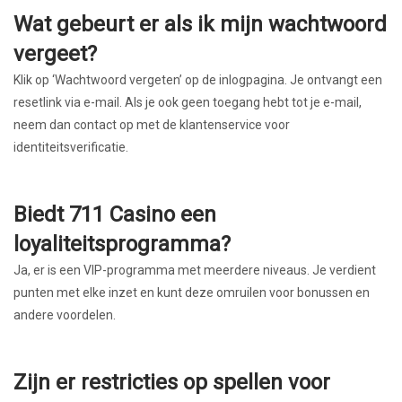
Wat gebeurt er als ik mijn wachtwoord
vergeet?
Klik op ‘Wachtwoord vergeten’ op de inlogpagina. Je ontvangt een
resetlink via e-mail. Als je ook geen toegang hebt tot je e-mail,
neem dan contact op met de klantenservice voor
identiteitsverificatie.
Biedt 711 Casino een
loyaliteitsprogramma?
Ja, er is een VIP-programma met meerdere niveaus. Je verdient
punten met elke inzet en kunt deze omruilen voor bonussen en
andere voordelen.
Zijn er restricties op spellen voor