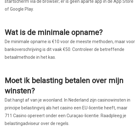
startscherm via de browser; er is geen aparte app in de App Store
of Google Play.
Wat is de minimale opname?
De minimale opname is €10 voor de meeste methoden, maar voor
bankoverschrijving is dit vaak €50. Controleer de betreffende
betaalmethode in het kas.
Moet ik belasting betalen over mijn
winsten?
Dat hangt af van je woonland. In Nederland zijn casinowinsten in
principe belastingvrij als het casino een EU-licentie heeft, maar
711 Casino opereert onder een Curaçao-licentie. Raadpleeg je
belastingadviseur over de regels.