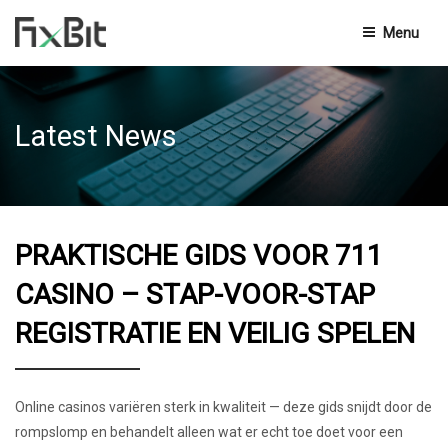
Menu
Privacy Policy
Latest News
Terms And Conditions
End-User Licensing Agreement
Knowledge Base
PRAKTISCHE GIDS VOOR 711
Contact Us
CASINO – STAP-VOOR-STAP
REGISTRATIE EN VEILIG SPELEN
Online casinos variëren sterk in kwaliteit — deze gids snijdt door de
rompslomp en behandelt alleen wat er echt toe doet voor een