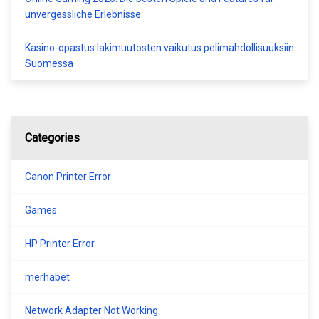
unvergessliche Erlebnisse
Kasino-opastus lakimuutosten vaikutus pelimahdollisuuksiin
Suomessa
Categories
Canon Printer Error
Games
HP Printer Error
merhabet
Network Adapter Not Working