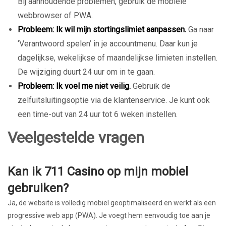
Bij aanhoudende problemen, gebruik de mobiele
webbrowser of PWA.
Probleem: Ik wil mijn stortingslimiet aanpassen.
Ga naar
‘Verantwoord spelen’ in je accountmenu. Daar kun je
dagelijkse, wekelijkse of maandelijkse limieten instellen.
De wijziging duurt 24 uur om in te gaan.
Probleem: Ik voel me niet veilig.
Gebruik de
zelfuitsluitingsoptie via de klantenservice. Je kunt ook
een time-out van 24 uur tot 6 weken instellen.
Veelgestelde vragen
Kan ik 711 Casino op mijn mobiel
gebruiken?
Ja, de website is volledig mobiel geoptimaliseerd en werkt als een
progressive web app (PWA). Je voegt hem eenvoudig toe aan je