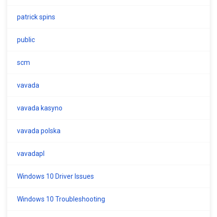
patrick spins
public
scm
vavada
vavada kasyno
vavada polska
vavadapl
Windows 10 Driver Issues
Windows 10 Troubleshooting