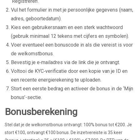
‘Registreren’.
Vul het formulier in met je persoonlijke gegevens (naam,
adres, geboortedatum).
Kies een gebruikersnaam en een sterk wachtwoord
(gebruik minimaal 12 tekens met cijfers en symbolen).
Voer eventueel een bonuscode in als die vereist is voor
de welkomstbonus.
Bevestig je e‑mailadres via de link die je ontvangt.
Voltooi de KYC‑verificatie door een kopie van je ID en
een recente energierekening te uploaden.
Stort een eerste bedrag en activeer de bonus in de ‘Mijn
bonus’-sectie.
Bonusberekening
Stel dat je de welkomstbonus ontvangt: 100% bonus tot €200. Je
stort €100, ontvangt €100 bonus. De inzetvereiste is 35 keer