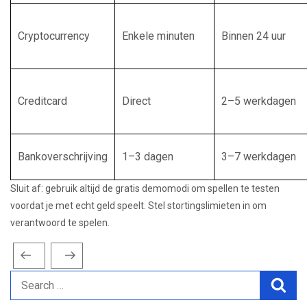
Cryptocurrency
Enkele minuten
Binnen 24 uur
Creditcard
Direct
2–5 werkdagen
Bankoverschrijving
1–3 dagen
3–7 werkdagen
Sluit af: gebruik altijd de gratis demomodi om spellen te testen
voordat je met echt geld speelt. Stel stortingslimieten in om
verantwoord te spelen.
Previous
Next
Post
Post
Post
navigation