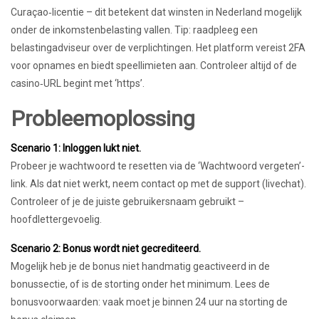
Curaçao‑licentie – dit betekent dat winsten in Nederland mogelijk
onder de inkomstenbelasting vallen. Tip: raadpleeg een
belastingadviseur over de verplichtingen. Het platform vereist 2FA
voor opnames en biedt speellimieten aan. Controleer altijd of de
casino‑URL begint met ‘https’.
Probleemoplossing
Scenario 1: Inloggen lukt niet.
Probeer je wachtwoord te resetten via de ‘Wachtwoord vergeten’-
link. Als dat niet werkt, neem contact op met de support (livechat).
Controleer of je de juiste gebruikersnaam gebruikt –
hoofdlettergevoelig.
Scenario 2: Bonus wordt niet gecrediteerd.
Mogelijk heb je de bonus niet handmatig geactiveerd in de
bonussectie, of is de storting onder het minimum. Lees de
bonusvoorwaarden: vaak moet je binnen 24 uur na storting de