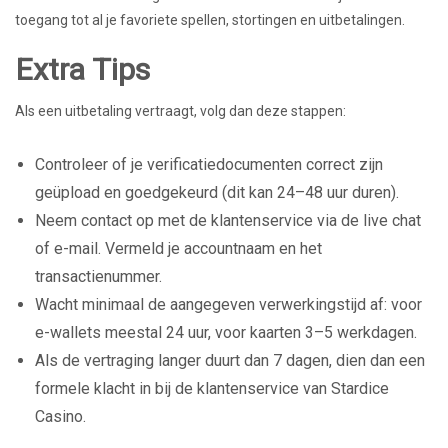
toegang tot al je favoriete spellen, stortingen en uitbetalingen.
Extra Tips
Als een uitbetaling vertraagt, volg dan deze stappen:
Controleer of je verificatiedocumenten correct zijn
geüpload en goedgekeurd (dit kan 24–48 uur duren).
Neem contact op met de klantenservice via de live chat
of e-mail. Vermeld je accountnaam en het
transactienummer.
Wacht minimaal de aangegeven verwerkingstijd af: voor
e-wallets meestal 24 uur, voor kaarten 3–5 werkdagen.
Als de vertraging langer duurt dan 7 dagen, dien dan een
formele klacht in bij de klantenservice van Stardice
Casino.