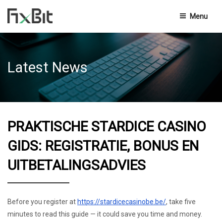
Menu
Privacy Policy
Latest News
Terms And Conditions
End-User Licensing Agreement
Knowledge Base
PRAKTISCHE STARDICE CASINO
Contact Us
GIDS: REGISTRATIE, BONUS EN
UITBETALINGSADVIES
Before you register at
https://stardicecasinobe.be/
, take five
minutes to read this guide — it could save you time and money.