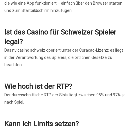
die wie eine App funktioniert – einfach über den Browser starten
und zum Startbildschirm hinzufügen.
Ist das Casino für Schweizer Spieler
legal?
Das nv casino schweiz operiert unter der Curacao-Lizenz; es liegt
in der Verantwortung des Spielers, die örtlichen Gesetze zu
beachten.
Wie hoch ist der RTP?
Der durchschnittliche RTP der Slots liegt zwischen 95% und 97%, je
nach Spiel.
Kann ich Limits setzen?