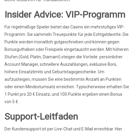
Insider Advice: VIP-Programm
Für regelmäßige Spieler bietet das Casino ein mehrstufiges VIP-
Programm. Sie sammeln Treuepunkte für jede Echtgeldwette. Die
Punkte werden monatlich gutgeschrieben und können gegen
Bonusguthaben oder Freispiele eingetauscht werden. Mit höheren
Stufen (Gold, Platin, Diamant) steigen die Vorteile: persönlicher
Account Manager, schnellere Auszahlungen, exklusive Boni,
höhere Einsatzlimits und Geburtstagsgeschenke. Um
aufzusteigen, müssen Sie eine bestimmte Anzahl an Punkten
oder einen Mindestumsatz erreichen. Typischerweise erhalten Sie
1 Punkt pro 20 € Einsatz, und 100 Punkte ergeben einen Bonus
von 5 €.
Support-Leitfaden
Der Kundensupport ist per Live-Chat und E-Mail erreichbar. Hier