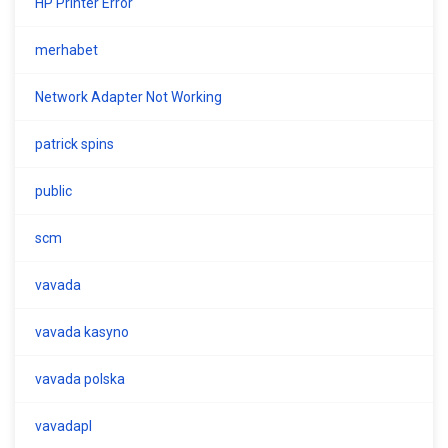
HP Printer Error
merhabet
Network Adapter Not Working
patrick spins
public
scm
vavada
vavada kasyno
vavada polska
vavadapl