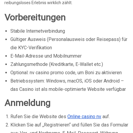
reibungsloses Erlebnis wirklich zählt.
Vorbereitungen
Stabile Internetverbindung
Gültiger Ausweis (Personalausweis oder Reisepass) für
die KYC-Verifikation
E-Mail-Adresse und Mobilnummer
Zahlungsmethode (Kreditkarte, E-Wallet etc.)
Optional: nv casino promo code, um Boni zu aktivieren
Betriebssystem: Windows, macOS, iOS oder Android –
das Casino ist als mobile-optimierte Website verfügbar
Anmeldung
Rufen Sie die Website des
Online casino nv
auf.
Klicken Sie auf „Registrieren“ und füllen Sie das Formular