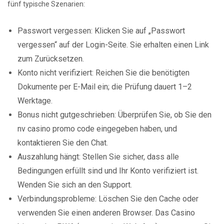
fünf typische Szenarien:
Passwort vergessen: Klicken Sie auf „Passwort
vergessen“ auf der Login-Seite. Sie erhalten einen Link
zum Zurücksetzen.
Konto nicht verifiziert: Reichen Sie die benötigten
Dokumente per E-Mail ein; die Prüfung dauert 1–2
Werktage.
Bonus nicht gutgeschrieben: Überprüfen Sie, ob Sie den
nv casino promo code eingegeben haben, und
kontaktieren Sie den Chat.
Auszahlung hängt: Stellen Sie sicher, dass alle
Bedingungen erfüllt sind und Ihr Konto verifiziert ist.
Wenden Sie sich an den Support.
Verbindungsprobleme: Löschen Sie den Cache oder
verwenden Sie einen anderen Browser. Das Casino