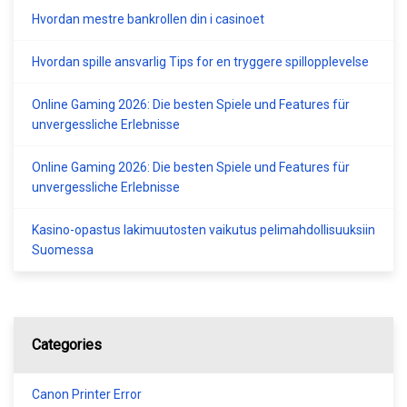
Hvordan mestre bankrollen din i casinoet
Hvordan spille ansvarlig Tips for en tryggere spillopplevelse
Online Gaming 2026: Die besten Spiele und Features für
unvergessliche Erlebnisse
Online Gaming 2026: Die besten Spiele und Features für
unvergessliche Erlebnisse
Kasino-opastus lakimuutosten vaikutus pelimahdollisuuksiin
Suomessa
Categories
Canon Printer Error