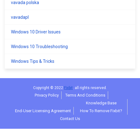
vavada polska
vavadapl
Windows 10 Driver Issues
Windows 10 Troubleshooting
Windows Tips & Tricks
Copyright © 2022
Fixbit
. all rights reserved.
Privacy Policy
Terms And Conditions
Knowledge Base
End-User Licensing Agreement
How To Remove Fixbit?
Contact Us