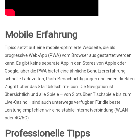
Mobile Erfahrung
Tipico setzt auf eine mobile-optimierte Webseite, die als
progressive Web-App (PWA) vom Browser aus gestartet werden
kann. Es gibt keine separate App in den Stores von Apple oder
Google, aber die PWA bietet eine ähnliche Benutzererfahrung:
schnelle Ladezeiten, Push-Benachrichtigungen und einen direkten
Zugriff über das Startbildschirm-Icon. Die Navigation ist
übersichtlich und alle Spiele – von Slots über Tischspiele bis zum
Live-Casino – sind auch unterwegs verfügbar. Für die beste
Leistung empfehlen wir eine stabile Internetverbindung (WLAN
oder 4G/5G).
Professionelle Tipps