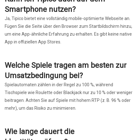
Smartphone nutzen?
Ja, Tipico bietet eine vollständig mobile-optimierte Webseite an.
Fügen Sie die Seite über den Browser zum Startbildschirm hinzu,
um eine App-ähnliche Erfahrung zu erhalten. Es gibt keine native
App in offiziellen App Stores.
Welche Spiele tragen am besten zur
Umsatzbedingung bei?
Spielautomaten zählen in der Regel zu 100 %, während
Tischspiele wie Roulette oder Blackjack nur zu 10 % oder weniger
beitragen. Achten Sie auf Spiele mit hohem RTP (z. B. 96 % oder
mehr), um das Risiko zu minimieren.
Wie lange dauert die