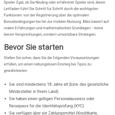
Spieler. Egal, ob Sie Neuling oder erfahrener Spieler sind, dieser
Leitfaden führt Sie Schritt für Schritt durch die wichtigsten
Funktionen: von der Registrierung über die optimalen
Bonusbedingungen bis hin zur mobilen Nutzung. Alles basiert auf
realen Erfahrungen und mathematischen Grundlagen – keine
leeren Versprechungen, sondern umsetzbare Strategien.
Bevor Sie starten
Stellen Sie sicher, dass Sie die folgenden Voraussetzungen
erfüllen, um einen reibungslosen Einstieg bei Tipico zu
gewährleisten:
Sie sind mindestens 18 Jahre alt (bzw. das gesetzliche
Mindestalter in Ihrem Land).
Sie haben einen gültigen Personalausweis oder
Reisepass für die Identitätsprüfung (KYC).
Sie verfügen über ein Zahlungsmittel (Kreditkarte,