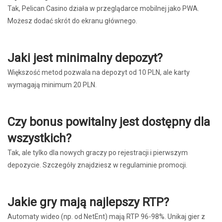
Tak, Pelican Casino działa w przeglądarce mobilnej jako PWA.
Możesz dodać skrót do ekranu głównego.
Jaki jest minimalny depozyt?
Większość metod pozwala na depozyt od 10 PLN, ale karty
wymagają minimum 20 PLN.
Czy bonus powitalny jest dostępny dla
wszystkich?
Tak, ale tylko dla nowych graczy po rejestracji i pierwszym
depozycie. Szczegóły znajdziesz w regulaminie promocji.
Jakie gry mają najlepszy RTP?
Automaty wideo (np. od NetEnt) mają RTP 96-98%. Unikaj gier z