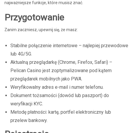
najważniejsze funkcje, które musisz znać.
Przygotowanie
Zanim zaczniesz, upewnij się, że masz:
Stabilne połączenie internetowe – najlepiej przewodowe
lub 4G/5G.
Aktualną przeglądarkę (Chrome, Firefox, Safari) –
Pelican Casino jest zoptymalizowane pod kątem
przeglądarek mobilnych jako PWA.
Weryfikowalny adres e-mail i numer telefonu.
Dokument tożsamości (dowód lub paszport) do
weryfikacji KYC.
Metodę płatności: kartę, portfel elektroniczny lub
przelew bankowy.