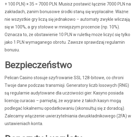
+ 100 PLN) × 35 = 7000 PLN. Musisz postawić łącznie 7000 PLN na
zakładach, zanim bonusowe środki staną się wypłacalne. Ważne:
nie wszystkie gry liczą się jednakowo – automaty zwykle wliczają
się w 100%, a gry stołowe w mniejszym procencie (np. 10%).
Oznacza to, że obstawienie 10 PLN w ruletkę może liczyć się tylko
jako 1 PLN wymaganego obrotu. Zawsze sprawdzaj regulamin
bonusu.
Bezpieczeństwo
Pelican Casino stosuje szyfrowanie SSL 128-bitowe, co chroni
Twoje dane podczas transmisji. Generatory liczb losowych (RNG)
są regularnie audytowane dla uczciwości gier. Kasyno posiada
licencję curacao – pamiętaj, że wygrane z takich kasyn mogą
podlegać lokalnemu opodatkowaniu (skonsultuj się z doradcą).
Zalecamy włączenie uwierzytelniania dwuskładnikowego (2FA) w
ustawieniach konta.