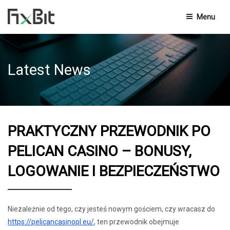
Menu
Privacy Policy
Latest News
Terms And Conditions
End-User Licensing Agreement
Knowledge Base
PRAKTYCZNY PRZEWODNIK PO
Contact Us
PELICAN CASINO – BONUSY,
LOGOWANIE I BEZPIECZEŃSTWO
Niezależnie od tego, czy jesteś nowym gościem, czy wracasz do
https://pelicancasinopl.eu/
, ten przewodnik obejmuje