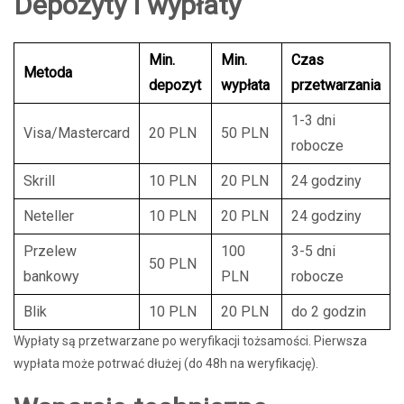
Depozyty i wypłaty
Min.
Min.
Czas
Metoda
depozyt
wypłata
przetwarzania
1-3 dni
Visa/Mastercard
20 PLN
50 PLN
robocze
Skrill
10 PLN
20 PLN
24 godziny
Neteller
10 PLN
20 PLN
24 godziny
Przelew
100
3-5 dni
50 PLN
bankowy
PLN
robocze
Blik
10 PLN
20 PLN
do 2 godzin
Wypłaty są przetwarzane po weryfikacji tożsamości. Pierwsza
wypłata może potrwać dłużej (do 48h na weryfikację).