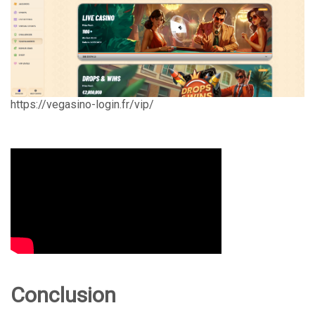
https://vegasino-login.fr/vip/
Conclusion