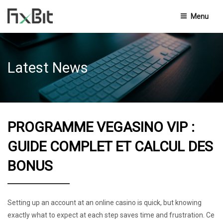
Menu
Privacy Policy
Latest News
Terms And Conditions
End-User Licensing Agreement
Knowledge Base
PROGRAMME VEGASINO VIP :
Contact Us
GUIDE COMPLET ET CALCUL DES
BONUS
Setting up an account at an online casino is quick, but knowing
exactly what to expect at each step saves time and frustration. Ce