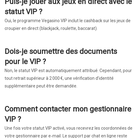
Puis‑je jouer aux jeux en direct avec le
statut VIP ?
Oui, le programme Vegasino VIP inclut le cashback sur les jeux de
croupier en direct (blackjack, roulette, baccarat).
Dois‑je soumettre des documents
pour le VIP ?
Non, le statut VIP est automatiquement attribué. Cependant, pour
tout retrait supérieur à 2 000 €, une vérification d’identité
supplémentaire peut être demandée.
Comment contacter mon gestionnaire
VIP ?
Une fois votre statut VIP activé, vous recevrez les coordonnées de
votre gestionnaire par e‑mail. Le support par chat en ligne reste