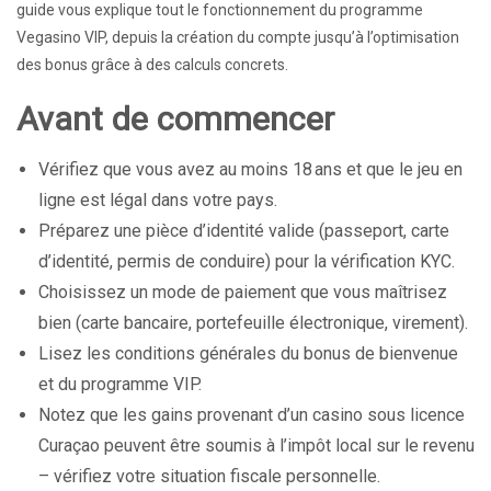
guide vous explique tout le fonctionnement du programme
Vegasino VIP, depuis la création du compte jusqu’à l’optimisation
des bonus grâce à des calculs concrets.
Avant de commencer
Vérifiez que vous avez au moins 18 ans et que le jeu en
ligne est légal dans votre pays.
Préparez une pièce d’identité valide (passeport, carte
d’identité, permis de conduire) pour la vérification KYC.
Choisissez un mode de paiement que vous maîtrisez
bien (carte bancaire, portefeuille électronique, virement).
Lisez les conditions générales du bonus de bienvenue
et du programme VIP.
Notez que les gains provenant d’un casino sous licence
Curaçao peuvent être soumis à l’impôt local sur le revenu
– vérifiez votre situation fiscale personnelle.