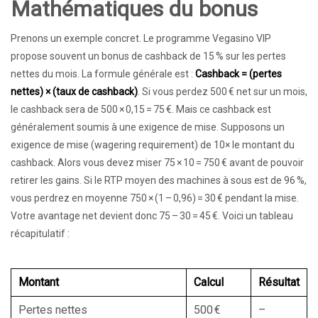
Mathématiques du bonus
Prenons un exemple concret. Le programme Vegasino VIP
propose souvent un bonus de cashback de 15 % sur les pertes
nettes du mois. La formule générale est :
Cashback = (pertes
nettes) × (taux de cashback)
. Si vous perdez 500 € net sur un mois,
le cashback sera de 500 × 0,15 = 75 €. Mais ce cashback est
généralement soumis à une exigence de mise. Supposons un
exigence de mise (wagering requirement) de 10× le montant du
cashback. Alors vous devez miser 75 × 10 = 750 € avant de pouvoir
retirer les gains. Si le RTP moyen des machines à sous est de 96 %,
vous perdrez en moyenne 750 × (1 – 0,96) = 30 € pendant la mise.
Votre avantage net devient donc 75 – 30 = 45 €. Voici un tableau
récapitulatif :
Montant
Calcul
Résultat
Pertes nettes
500 €
–