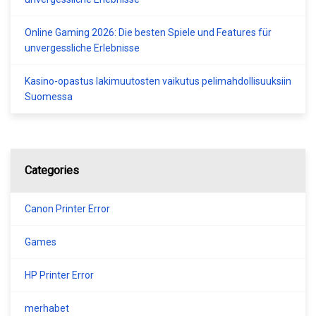
Online Gaming 2026: Die besten Spiele und Features für
unvergessliche Erlebnisse
Kasino-opastus lakimuutosten vaikutus pelimahdollisuuksiin
Suomessa
Categories
Canon Printer Error
Games
HP Printer Error
merhabet