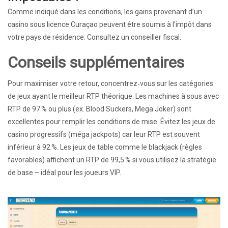
Comme indiqué dans les conditions, les gains provenant d’un
casino sous licence Curaçao peuvent être soumis à l’impôt dans
votre pays de résidence. Consultez un conseiller fiscal.
Conseils supplémentaires
Pour maximiser votre retour, concentrez‑vous sur les catégories
de jeux ayant le meilleur RTP théorique. Les machines à sous avec
RTP de 97 % ou plus (ex. Blood Suckers, Mega Joker) sont
excellentes pour remplir les conditions de mise. Évitez les jeux de
casino progressifs (méga jackpots) car leur RTP est souvent
inférieur à 92 %. Les jeux de table comme le blackjack (règles
favorables) affichent un RTP de 99,5 % si vous utilisez la stratégie
de base – idéal pour les joueurs VIP.