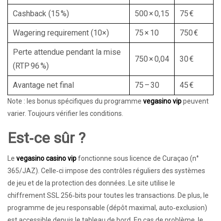
Cashback (15 %)
500 × 0,15
75 €
Wagering requirement (10×)
75 × 10
750 €
Perte attendue pendant la mise
750 × 0,04
30 €
(RTP 96 %)
Avantage net final
75 – 30
45 €
Note : les bonus spécifiques du programme
vegasino vip
peuvent
varier. Toujours vérifier les conditions.
Est‑ce sûr ?
Le
vegasino casino vip
fonctionne sous licence de Curaçao (n°
365/JAZ). Celle‑ci impose des contrôles réguliers des systèmes
de jeu et de la protection des données. Le site utilise le
chiffrement SSL 256‑bits pour toutes les transactions. De plus, le
programme de jeu responsable (dépôt maximal, auto‑exclusion)
est accessible depuis le tableau de bord. En cas de problème, le