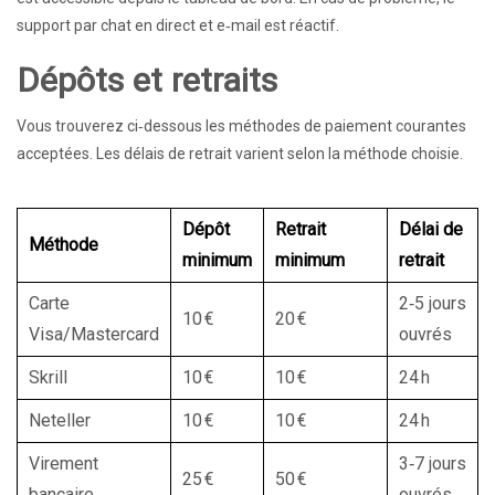
support par chat en direct et e‑mail est réactif.
Dépôts et retraits
Vous trouverez ci‑dessous les méthodes de paiement courantes
acceptées. Les délais de retrait varient selon la méthode choisie.
Dépôt
Retrait
Délai de
Méthode
minimum
minimum
retrait
Carte
2‑5 jours
10 €
20 €
Visa/Mastercard
ouvrés
Skrill
10 €
10 €
24 h
Neteller
10 €
10 €
24 h
Virement
3‑7 jours
25 €
50 €
bancaire
ouvrés