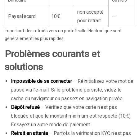
non accepté
Paysafecard
10 €
–
pour retrait
Important : les retraits vers un portefeuille électronique sont
généralement les plus rapides.
Problèmes courants et
solutions
Impossible de se connecter
– Réinitialisez votre mot de
passe via l’e‑mail. Si le problème persiste, videz le
cache du navigateur ou passez en navigation privée.
Dépôt refusé
– Vérifiez que votre carte n’est pas
bloquée et que le montant minimum est respecté (10 €).
Essayez un autre mode de paiement.
Retrait en attente
– Parfois la vérification KYC n’est pas