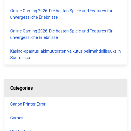
Online Gaming 2026: Die besten Spiele und Features für
unvergessliche Erlebnisse
Online Gaming 2026: Die besten Spiele und Features für
unvergessliche Erlebnisse
Kasino-opastus lakimuutosten vaikutus pelimahdollisuuksiin
Suomessa
Categories
Canon Printer Error
Games