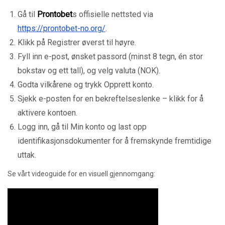
Gå til
Prontobet
s offisielle nettsted via
https://prontobet-no.org/
.
Klikk på
Registrer
øverst til høyre.
Fyll inn e-post, ønsket passord (minst 8 tegn, én stor
bokstav og ett tall), og velg valuta (NOK).
Godta vilkårene og trykk
Opprett konto
.
Sjekk e-posten for en bekreftelseslenke – klikk for å
aktivere kontoen.
Logg inn, gå til
Min konto
og last opp
identifikasjonsdokumenter for å fremskynde fremtidige
uttak.
Se vårt videoguide for en visuell gjennomgang: