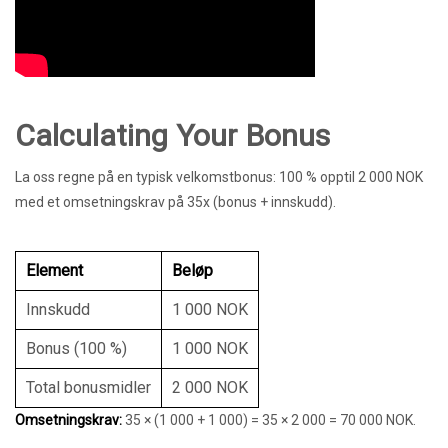
Calculating Your Bonus
La oss regne på en typisk velkomstbonus: 100 % opptil 2 000 NOK
med et omsetningskrav på 35x (bonus + innskudd).
Element
Beløp
Innskudd
1 000 NOK
Bonus (100 %)
1 000 NOK
Total bonusmidler
2 000 NOK
Omsetningskrav:
35 × (1 000 + 1 000) = 35 × 2 000 = 70 000 NOK.