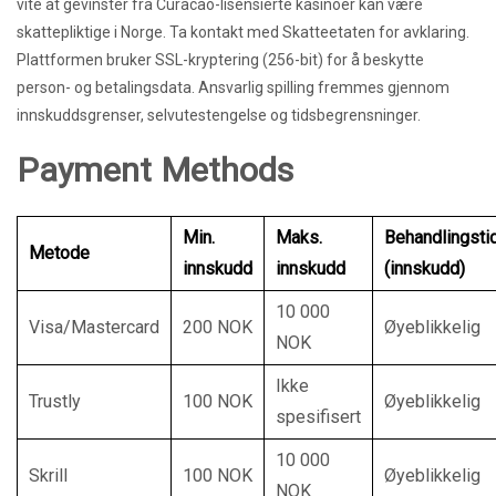
vite at gevinster fra Curacao-lisensierte kasinoer kan være
skattepliktige i Norge. Ta kontakt med Skatteetaten for avklaring.
Plattformen bruker SSL-kryptering (256-bit) for å beskytte
person- og betalingsdata. Ansvarlig spilling fremmes gjennom
innskuddsgrenser, selvutestengelse og tidsbegrensninger.
Payment Methods
Min.
Maks.
Behandlingsti
Metode
innskudd
innskudd
(innskudd)
10 000
Visa/Mastercard
200 NOK
Øyeblikkelig
NOK
Ikke
Trustly
100 NOK
Øyeblikkelig
spesifisert
10 000
Skrill
100 NOK
Øyeblikkelig
NOK