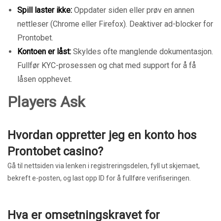
Spill laster ikke:
Oppdater siden eller prøv en annen
nettleser (Chrome eller Firefox). Deaktiver ad-blocker for
Prontobet.
Kontoen er låst:
Skyldes ofte manglende dokumentasjon.
Fullfør KYC-prosessen og chat med support for å få
låsen opphevet.
Players Ask
Hvordan oppretter jeg en konto hos
Prontobet casino?
Gå til nettsiden via lenken i registreringsdelen, fyll ut skjemaet,
bekreft e-posten, og last opp ID for å fullføre verifiseringen.
Hva er omsetningskravet for