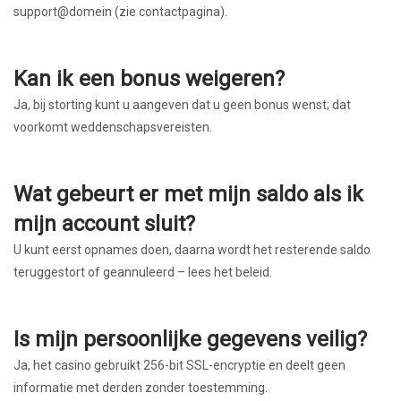
support@domein (zie contactpagina).
Kan ik een bonus weigeren?
Ja, bij storting kunt u aangeven dat u geen bonus wenst; dat
voorkomt weddenschapsvereisten.
Wat gebeurt er met mijn saldo als ik
mijn account sluit?
U kunt eerst opnames doen, daarna wordt het resterende saldo
teruggestort of geannuleerd – lees het beleid.
Is mijn persoonlijke gegevens veilig?
Ja, het casino gebruikt 256-bit SSL-encryptie en deelt geen
informatie met derden zonder toestemming.