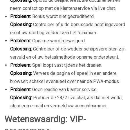
Oplossing:
Upload duidelijke, leesbare documenten en
neem contact op met de klantenservice via live chat.
Probleem:
Bonus wordt niet gecrediteerd.
Oplossing:
Controleer of u de bonuscode hebt ingevoerd
en of uw storting voldoet aan het minimum.
Probleem:
Opname wordt geweigerd.
Oplossing:
Controleer of de weddenschapsvereisten zijn
vervuld en of uw betaalmethode opname ondersteunt.
Probleem:
Spel loopt vast tijdens het draaien.
Oplossing:
Ververs de pagina of speel in een andere
browser; schakel eventueel over naar de PWA-modus.
Probleem:
Geen reactie van klantenservice.
Oplossing:
Probeer de 24/7 live chat; als dat niet werkt,
stuur een e-mail en vermeld uw accountnummer.
Wetenswaardig: VIP-