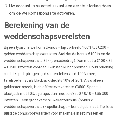
Uw account is nu actief; u kunt een eerste storting doen
om de welkomstbonus te activeren.
Berekening van de
weddenschapsvereisten
Bij een typische welkomstbonus – bijvoorbeeld 100% tot €200 –
gelden weddenschapsvereisten. Stel dat de bonus €100 is en de
weddenschapsvereiste 35x (bonusbedrag). Dan moet u €100 × 35
= €3500 inzetten voordat u winsten kunt opnemen. Houd rekening
met de spelbijdragen: gokkasten tellen vaak 100% mee,
tafelspellen zoals blackjack slechts 10% of 20%. Als u alleen
gokkasten speelt, is de effectieve vereiste €3500. Speelt u
blackjack met 10% bijdrage, dan moet u €3500 / 0,10 = €35.000
inzetten – een groot verschil. Rekenformule: (bonus ×
weddenschapsvereiste) / spelbijdrage = benodigde inzet. Tip: lees
altijd de bonusvoorwaarden voor maximale inzetlimieten en