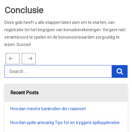
Conclusie
Deze gids heeft u alle stappen laten zien om te starten, van
registratie tot het begrijpen van bonusberekeningen. Vergeet niet
verantwoord te spelen en de bonusvoorwaarden zorgvuldig te
lezen. Succes!
Previous
Next
Post
Post
Post
navigation
Recent Posts
Hvordan mestre bankrollen din i casinoet
Hvordan spille ansvarlig Tips for en tryggere spillopplevelse