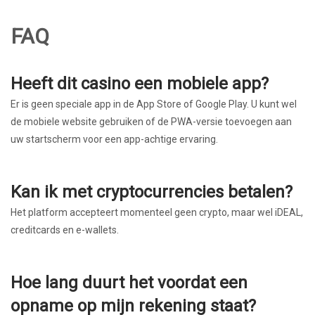
FAQ
Heeft dit casino een mobiele app?
Er is geen speciale app in de App Store of Google Play. U kunt wel
de mobiele website gebruiken of de PWA-versie toevoegen aan
uw startscherm voor een app-achtige ervaring.
Kan ik met cryptocurrencies betalen?
Het platform accepteert momenteel geen crypto, maar wel iDEAL,
creditcards en e-wallets.
Hoe lang duurt het voordat een
opname op mijn rekening staat?