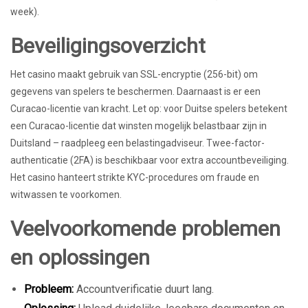
week).
Beveiligingsoverzicht
Het casino maakt gebruik van SSL-encryptie (256-bit) om
gegevens van spelers te beschermen. Daarnaast is er een
Curacao-licentie van kracht. Let op: voor Duitse spelers betekent
een Curacao-licentie dat winsten mogelijk belastbaar zijn in
Duitsland – raadpleeg een belastingadviseur. Twee-factor-
authenticatie (2FA) is beschikbaar voor extra accountbeveiliging.
Het casino hanteert strikte KYC-procedures om fraude en
witwassen te voorkomen.
Veelvoorkomende problemen
en oplossingen
Probleem:
Accountverificatie duurt lang.