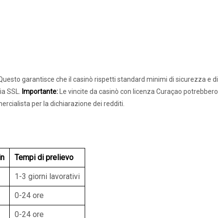
uesto garantisce che il casinò rispetti standard minimi di sicurezza e di
fia SSL.
Importante:
Le vincite da casinò con licenza Curaçao potrebber
rcialista per la dichiarazione dei redditi.
in
Tempi di prelievo
1-3 giorni lavorativi
0-24 ore
0-24 ore