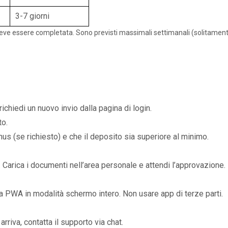
3-7 giorni
KYC deve essere completata. Sono previsti massimali settimanali (solitamen
ichiedi un nuovo invio dalla pagina di login.
to.
onus (se richiesto) e che il deposito sia superiore al minimo.
arica i documenti nell’area personale e attendi l’approvazione.
la PWA in modalità schermo intero. Non usare app di terze parti.
rriva, contatta il supporto via chat.