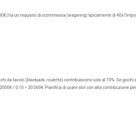
00€) ha un requisito di scommessa (wagering) tipicamente di 40x l’impo
hi da tavolo (blackjack, roulette) contribuiscono solo al 10%. Se giochi 
2000€ / 0,10 = 20.000€. Pianifica di usare slot con alta contribuzione pe