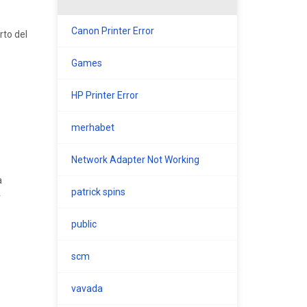
Canon Printer Error
rto del
Games
HP Printer Error
merhabet
Network Adapter Not Working
a
patrick spins
r
public
scm
vavada