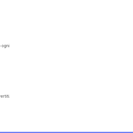
o ogni
rtiti.