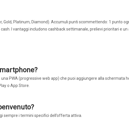
lver, Gold, Platinum, Diamond). Accumuli punti scommettendo: 1 punto og
 cash. I vantaggi includono cashback settimanale, prelievi prioritari e u
smartphone?
ibile una PWA (progressive web app) che puoi aggiungere alla schermata 
Play o App Store.
 benvenuto?
 sempre i termini specifici dell’offerta attiva.