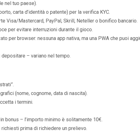
le nel tuo paese).
to, carta d’identità o patente) per la verifica KYC.
e Visa/Mastercard, PayPal, Skrill, Neteller o bonifico bancario.
ce per evitare interruzioni durante il gioco.
izzato per browser: nessuna app nativa, ma una PWA che puoi agg
i depositare – variano nel tempo.
trati”.
grafici (nome, cognome, data di nascita).
ccetta i termini.
kwin bonus – l’importo minimo è solitamente 10€.
richiesti prima di richiedere un prelievo.