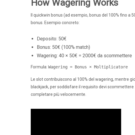
How Wagering Works
Il quickwin bonus (ad esempio, bonus del 100% fino a 5
bonus. Esempio concreto:
Deposito: 50€
Bonus: 50€ (100% match)
Wagering: 40 × 50€ = 2000€ da scommettere
Formula:
Wagering = Bonus × Moltiplicatore
Le slot contribuiscono al 100% del wagering, mentre gioc
blackjack, per soddisfare il requisito devi scommettere 
completare più velocemente.