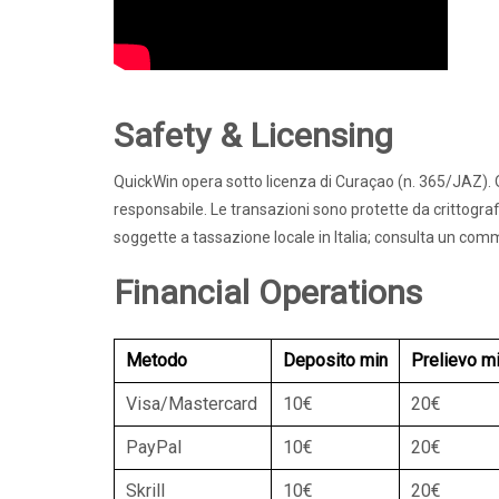
Safety & Licensing
QuickWin opera sotto licenza di Curaçao (n. 365/JAZ). Q
responsabile. Le transazioni sono protette da crittogra
soggette a tassazione locale in Italia; consulta un comme
Financial Operations
Metodo
Deposito min
Prelievo m
Visa/Mastercard
10€
20€
PayPal
10€
20€
Skrill
10€
20€