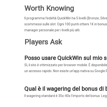
Worth Knowing
Il programma fedeltà QuickWin ha 5 livelli (Bronze, Si
scommessi sulle slot. Ogni 100 punti ottieni 1€ in bonus
manager personale per i livelli più alti.
Players Ask
Posso usare QuickWin sul mio 
Sì, il sito è ottimizzato per browser mobile. È dispon
un accesso rapido. Non esiste un’app nativa su Google 
Qual è il wagering del bonus di
Il wagering standard è 35x-40x l’importo del bonus. Leggi