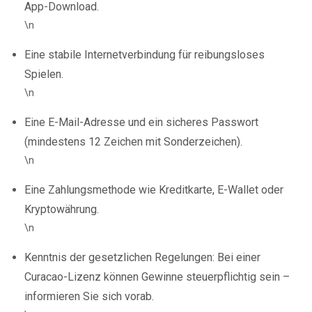
App-Download.
\n
Eine stabile Internetverbindung für reibungsloses
Spielen.
\n
Eine E-Mail-Adresse und ein sicheres Passwort
(mindestens 12 Zeichen mit Sonderzeichen).
\n
Eine Zahlungsmethode wie Kreditkarte, E-Wallet oder
Kryptowährung.
\n
Kenntnis der gesetzlichen Regelungen: Bei einer
Curacao-Lizenz können Gewinne steuerpflichtig sein –
informieren Sie sich vorab.