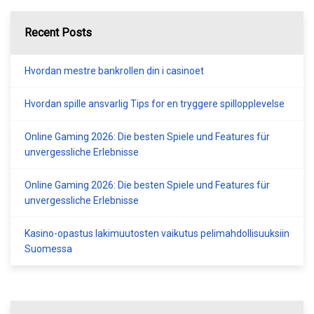
Recent Posts
Hvordan mestre bankrollen din i casinoet
Hvordan spille ansvarlig Tips for en tryggere spillopplevelse
Online Gaming 2026: Die besten Spiele und Features für
unvergessliche Erlebnisse
Online Gaming 2026: Die besten Spiele und Features für
unvergessliche Erlebnisse
Kasino-opastus lakimuutosten vaikutus pelimahdollisuuksiin
Suomessa