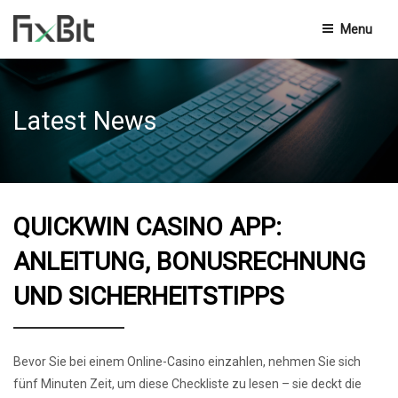
Menu
Privacy Policy
Latest News
Terms And Conditions
End-User Licensing Agreement
Knowledge Base
QUICKWIN CASINO APP:
Contact Us
ANLEITUNG, BONUSRECHNUNG
UND SICHERHEITSTIPPS
Bevor Sie bei einem Online-Casino einzahlen, nehmen Sie sich
fünf Minuten Zeit, um diese Checkliste zu lesen – sie deckt die