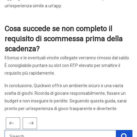
un’esperienza simile a un’app.
Cosa succede se non completo il
requisito di scommessa prima della
scadenza?
Il bonus e le eventuali vincite collegate verranno rimossi dal saldo.
È consigliabile puntare su slot con RTP elevato per smaltire il
requisito più rapidamente.
In conclusione, Quickwin offre un ambiente sicuro e una vasta
scelta di giochi. Ricorda di giocare responsabilmente, fissare un
budget e non inseguire le perdite. Seguendo questa guida, sarai
pronto per un’esperienza di gioco trasparente e divertente.
Previous
Next
Post
Post
Post
navigation