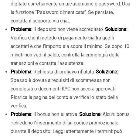
digitato correttamente email/username e password. Usa
la funzione “Password dimenticata”. Se persiste,
contatta il supporto via chat.
Problema:
Il deposito non viene accreditato.
Soluzione:
Verifica che il metodo di pagamento sia tra quelli
accettati e che l’importo sia sopra il minimo. Se dopo 10
minuti non vedi il saldo, controlla la cronologia delle
transazioni e contatta l’assistenza.
Problema:
Richiesta di prelievo rifiutata.
Soluzione:
Spesso è dovuta a requisiti di scommessa non
completati o documenti KYC non ancora approvati.
Ricarica la pagina del conto e verifica lo stato della
verifica.
Problema:
Il bonus non si attiva.
Soluzione:
Alcuni bonus
richiedono l’inserimento di un codice promozionale
durante il deposito. Leggi attentamente i termini: può