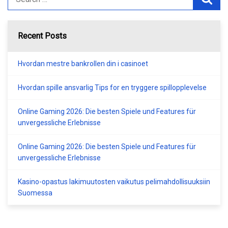
Recent Posts
Hvordan mestre bankrollen din i casinoet
Hvordan spille ansvarlig Tips for en tryggere spillopplevelse
Online Gaming 2026: Die besten Spiele und Features für
unvergessliche Erlebnisse
Online Gaming 2026: Die besten Spiele und Features für
unvergessliche Erlebnisse
Kasino-opastus lakimuutosten vaikutus pelimahdollisuuksiin
Suomessa