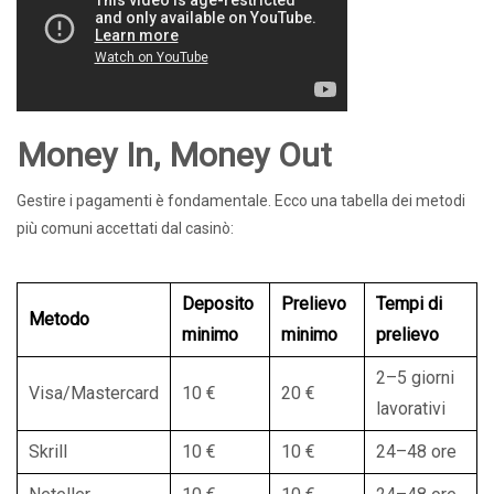
Money In, Money Out
Gestire i pagamenti è fondamentale. Ecco una tabella dei metodi
più comuni accettati dal casinò:
Deposito
Prelievo
Tempi di
Metodo
minimo
minimo
prelievo
2–5 giorni
Visa/Mastercard
10 €
20 €
lavorativi
Skrill
10 €
10 €
24–48 ore