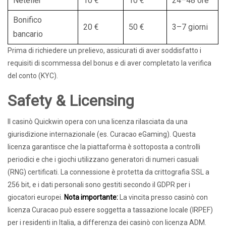
Neteller
10 €
10 €
24–48 ore
Bonifico
20 €
50 €
3–7 giorni
bancario
Prima di richiedere un prelievo, assicurati di aver soddisfatto i
requisiti di scommessa del bonus e di aver completato la verifica
del conto (KYC).
Safety & Licensing
Il casinò Quickwin opera con una licenza rilasciata da una
giurisdizione internazionale (es. Curacao eGaming). Questa
licenza garantisce che la piattaforma è sottoposta a controlli
periodici e che i giochi utilizzano generatori di numeri casuali
(RNG) certificati. La connessione è protetta da crittografia SSL a
256 bit, e i dati personali sono gestiti secondo il GDPR per i
giocatori europei.
Nota importante:
La vincita presso casinò con
licenza Curacao può essere soggetta a tassazione locale (IRPEF)
per i residenti in Italia, a differenza dei casinò con licenza ADM.