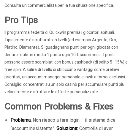
Consulta un commercialista per la tua situazione specifica.
Pro Tips
Il programma fedeltà di Quickwin premia i giocatori abituali.
Tipicamente è strutturato in livelli (ad esempio Argento, Oro,
Platino, Diamante). Si guadagnano punti per ogni giocata con
denaro reale: in media 1 punto ogni 10 € scommessi. I punti
possono essere scambiati con bonus cashback (di solito 5–15%) o
free spin. A salire di livello si sbloccano vantaggi come prelievi
prioritari, un account manager personale e inviti a tornei esclusivi.
Consiglio: concentrati su un solo casinò per accumulare punti più
velocemente e sfruttare le offerte personalizzate.
Common Problems & Fixes
Problema:
Non riesco a fare login – il sistema dice
“account inesistente”.
Soluzione:
Controlla di aver