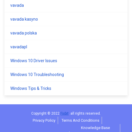
vavada
vavada kasyno
vavada polska
vavadapl
Windows 10 Driver Issues
Windows 10 Troubleshooting
Windows Tips & Tricks
Copyright © 2022
Fixbit
. all rights reserved.
Privacy Policy
Terms And Conditions
Knowledge Base