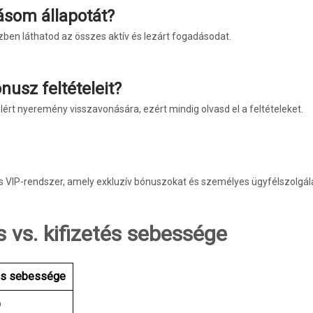
ásom állapotát?
ben láthatod az összes aktív és lezárt fogadásodat.
usz feltételeit?
lért nyeremény visszavonására, ezért mindig olvasd el a feltételeket.
 VIP-rendszer, amely exkluzív bónuszokat és személyes ügyfélszolgál
 vs. kifizetés sebessége
és sebessége
p