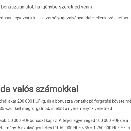
 a bónuszajánlatot, ha igénybe szeretnéd venni.
tosan egyezniük kell a személyi igazolványoddal – ellenkező esetben 
lda valós számokkal
nál akár 200 000 HUF-ig, és a bónuszra vonatkozó forgatási követelm
t 35-ször kell megforgatnod, mielőtt a nyereményt kivehetnéd.
ábbi 50 000 HUF bónuszt kapsz. A teljes egyenleged 100 000 HUF, de a
elmény. A szükséges teljes tét: 50 000 HUF × 35 = 1 750 000 HUF. Ezt a 