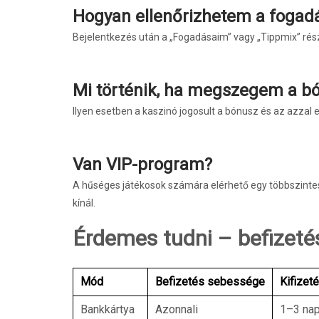
Hogyan ellenőrizhetem a fogad
Bejelentkezés után a „Fogadásaim” vagy „Tippmix” rész
Mi történik, ha megszegem a bón
Ilyen esetben a kaszinó jogosult a bónusz és az azzal e
Van VIP-program?
A hűséges játékosok számára elérhető egy többszintes
kínál.
Érdemes tudni – befizetés
Mód
Befizetés sebessége
Kifizet
Bankkártya
Azonnali
1–3 na