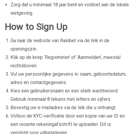
Zorg dat u minimaal 18 jaar bent en voldoet aan de lokale
wetgeving.
How to Sign Up
Ga naar de website van Rainbet via de link in de
openingszin.
Klik op de knop ‘Registreren’ of ‘Aanmelden’, meestal
rechtsboven.
Vul uw persoonlijke gegevens in: naam, geboortedatum,
adres en contactgegevens.
Kies een gebruikersnaam en een sterk wachtwoord.
Gebruik minimaal 8 tekens met letters en cijfers.
Bevestig uw e-mailadres via de link die u ontvangt.
Voltooi de KYC-verificatie door een kopie van uw ID en
een recente rekeningafschrift te uploaden. Dit is
verplicht voor uitbetalingen.