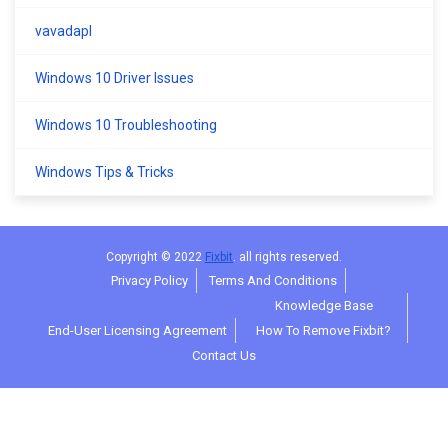
vavadapl
Windows 10 Driver Issues
Windows 10 Troubleshooting
Windows Tips & Tricks
Copyright © 2022
Fixbit
. all rights reserved.
Privacy Policy
Terms And Conditions
Knowledge Base
End-User Licensing Agreement
How To Remove Fixbit?
Contact Us