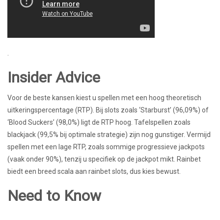
.
Insider Advice
Voor de beste kansen kiest u spellen met een hoog theoretisch
uitkeringspercentage (RTP). Bij slots zoals ‘Starburst’ (96,09%) of
‘Blood Suckers’ (98,0%) ligt de RTP hoog. Tafelspellen zoals
blackjack (99,5% bij optimale strategie) zijn nog gunstiger. Vermijd
spellen met een lage RTP, zoals sommige progressieve jackpots
(vaak onder 90%), tenzij u specifiek op de jackpot mikt. Rainbet
biedt een breed scala aan rainbet slots, dus kies bewust.
Need to Know