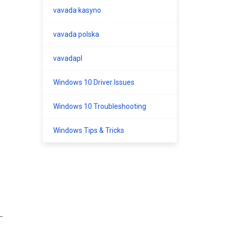
vavada kasyno
vavada polska
vavadapl
Windows 10 Driver Issues
Windows 10 Troubleshooting
Windows Tips & Tricks
a
e
–