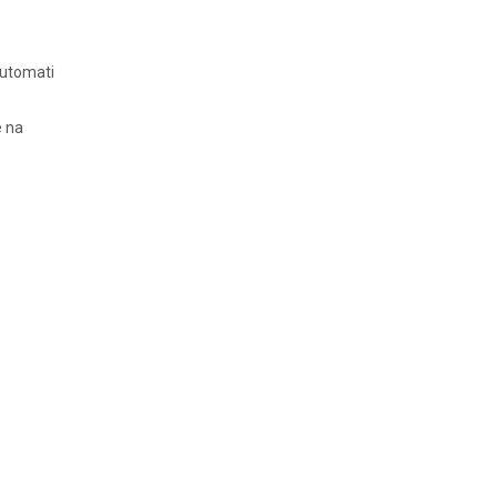
automati
e na