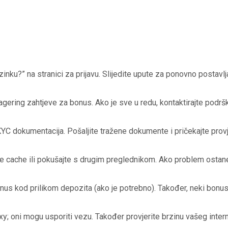
zinku?” na stranici za prijavu. Slijedite upute za ponovno postavlj
wagering zahtjeve za bonus. Ako je sve u redu, kontaktirajte podrš
C dokumentacija. Pošaljite tražene dokumente i pričekajte prov
te cache ili pokušajte s drugim preglednikom. Ako problem ostan
 bonus kod prilikom depozita (ako je potrebno). Također, neki bonus
oxy; oni mogu usporiti vezu. Također provjerite brzinu vašeg intern