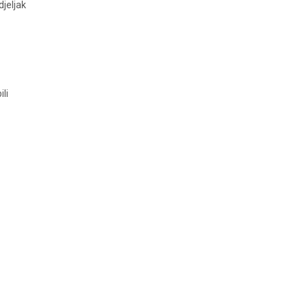
djeljak
li