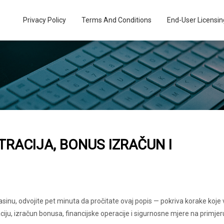
Privacy Policy
Terms And Conditions
End-User Licensi
TRACIJA, BONUS IZRAČUN I
 casinu, odvojite pet minuta da pročitate ovaj popis — pokriva korake koje
ciju, izračun bonusa, financijske operacije i sigurnosne mjere na primjer