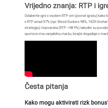
Vrijedno znanja: RTP i igr
Odaberite igre s visokim RTP-om (povrat igraču) kako b
s RTP iznad 97% (npr. Blood Suckers 98%, 1429 Unchar
strategiju) i baccarata (RTP ~98.9%) također su povoljn
sportove ima varijabilnu maržu; birajte događaje s ma
Česta pitanja
Kako mogu aktivirati rizk bonus