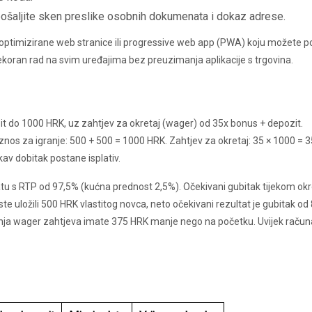
– pošaljite sken preslike osobnih dokumenata i dokaz adrese.
optimizirane web stranice ili progressive web app (PWA) koju možete p
ekoran rad na svim uređajima bez preuzimanja aplikacije s trgovina.
t do 1000 HRK, uz zahtjev za okretaj (wager) od 35x bonus + depozit.
nos za igranje: 500 + 500 = 1000 HRK. Zahtjev za okretaj: 35 × 1000 = 
av dobitak postane isplativ.
tu s RTP od 97,5% (kućna prednost 2,5%). Očekivani gubitak tijekom ok
te uložili 500 HRK vlastitog novca, neto očekivani rezultat je gubitak od
vanja wager zahtjeva imate 375 HRK manje nego na početku. Uvijek račun