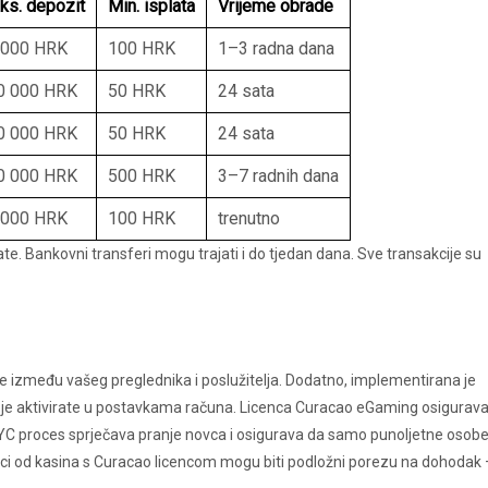
ks. depozit
Min. isplata
Vrijeme obrade
 000 HRK
100 HRK
1–3 radna dana
0 000 HRK
50 HRK
24 sata
0 000 HRK
50 HRK
24 sata
0 000 HRK
500 HRK
3–7 radnih dana
 000 HRK
100 HRK
trenutno
plate. Bankovni transferi mogu trajati i do tjedan dana. Sve transakcije su
je između vašeg preglednika i poslužitelja. Dodatno, implementirana je
 je aktivirate u postavkama računa. Licenca Curacao eGaming osigurav
 KYC proces sprječava pranje novca i osigurava da samo punoljetne osob
itci od kasina s Curacao licencom mogu biti podložni porezu na dohodak 