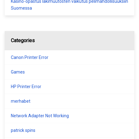
Kasino-opastus lakimuutosten vaikutus pelimahdollisuuksiin
Suomessa
Categories
Canon Printer Error
Games
HP Printer Error
merhabet
Network Adapter Not Working
patrick spins