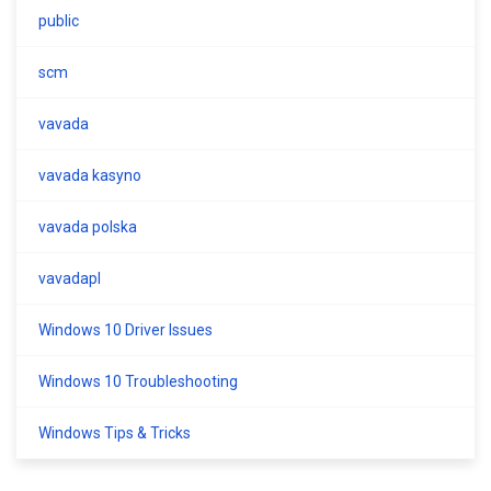
public
scm
vavada
vavada kasyno
vavada polska
vavadapl
Windows 10 Driver Issues
Windows 10 Troubleshooting
Windows Tips & Tricks