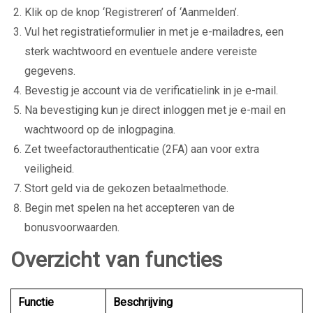
Klik op de knop ‘Registreren’ of ‘Aanmelden’.
Vul het registratieformulier in met je e-mailadres, een
sterk wachtwoord en eventuele andere vereiste
gegevens.
Bevestig je account via de verificatielink in je e-mail.
Na bevestiging kun je direct inloggen met je e-mail en
wachtwoord op de inlogpagina.
Zet tweefactorauthenticatie (2FA) aan voor extra
veiligheid.
Stort geld via de gekozen betaalmethode.
Begin met spelen na het accepteren van de
bonusvoorwaarden.
Overzicht van functies
Functie
Beschrijving