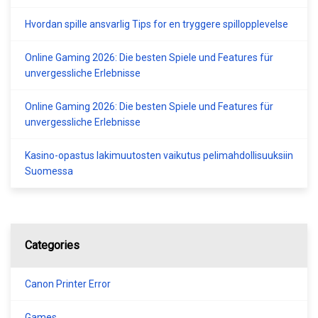
Hvordan spille ansvarlig Tips for en tryggere spillopplevelse
Online Gaming 2026: Die besten Spiele und Features für
unvergessliche Erlebnisse
Online Gaming 2026: Die besten Spiele und Features für
unvergessliche Erlebnisse
Kasino-opastus lakimuutosten vaikutus pelimahdollisuuksiin
Suomessa
Categories
Canon Printer Error
Games