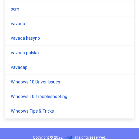
scm
vavada
vavada kasyno
vavada polska
vavadapl
Windows 10 Driver Issues
Windows 10 Troubleshooting
Windows Tips & Tricks
Copyright © 2022
Fixbit
. all rights reserved.