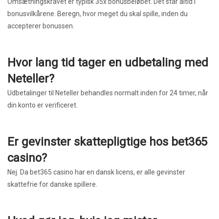
Omsætningskravet er typisk 35x bonusbeløbet. Det står altid i
bonusvilkårene. Beregn, hvor meget du skal spille, inden du
accepterer bonussen.
Hvor lang tid tager en udbetaling med
Neteller?
Udbetalinger til Neteller behandles normalt inden for 24 timer, når
din konto er verificeret.
Er gevinster skattepligtige hos bet365
casino?
Nej. Da bet365 casino har en dansk licens, er alle gevinster
skattefrie for danske spillere.