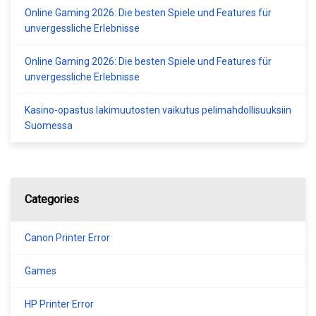
Online Gaming 2026: Die besten Spiele und Features für
unvergessliche Erlebnisse
Online Gaming 2026: Die besten Spiele und Features für
unvergessliche Erlebnisse
Kasino-opastus lakimuutosten vaikutus pelimahdollisuuksiin
Suomessa
Categories
Canon Printer Error
Games
HP Printer Error